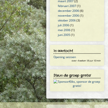
maart 2007
(2)
februari 2007
(1)
december 2006
(6)
november 2006
(1)
oktober 2006
(3)
juli 2006
(1)
mei 2006
(1)
juni 2005
(1)
In aantocht
Opening seizoen
over
4 weken 18 uur 10 min
Steun de groep gratis!