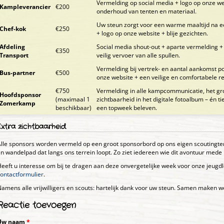
Vermelding op social media + logo op onze we
Kampleverancier
€200
onderhoud van tenten en materiaal.
Uw steun zorgt voor een warme maaltijd na e
Chef-kok
€250
+ logo op onze website + blije gezichten.
Afdeling
Social media shout-out + aparte vermelding + 
€350
Transport
veilig vervoer van alle spullen.
Vermelding bij vertrek- en aantal aankomst 
Bus-partner
€500
onze website + een veilige en comfortabele re
€750
Vermelding in alle kampcommunicatie, het gro
Hoofdsponsor
(maximaal 1
zichtbaarheid in het digitale fotoalbum – én t
Zomerkamp
beschikbaar)
een topweek beleven.
Extra zichtbaarheid
lle sponsors worden vermeld op een groot sponsorbord op ons eigen scoutingterre
n wandelpad dat langs ons terrein loopt. Zo ziet iedereen wie dit avontuur mede
eeft u interesse om bij te dragen aan deze onvergetelijke week voor onze jeug
ontactformulier
.
amens alle vrijwilligers en scouts: hartelijk dank voor uw steun. Samen maken 
Reactie toevoegen
Uw naam
*