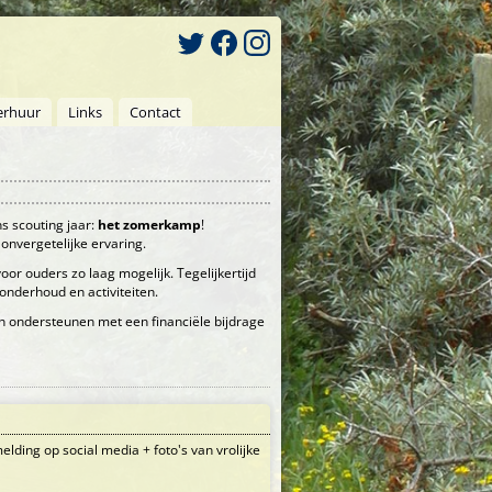
erhuur
Links
Contact
ns scouting jaar:
het zomerkamp
!
onvergetelijke ervaring.
r ouders zo laag mogelijk. Tegelijkertijd
onderhoud en activiteiten.
n ondersteunen met een financiële bijdrage
lding op social media + foto's van vrolijke