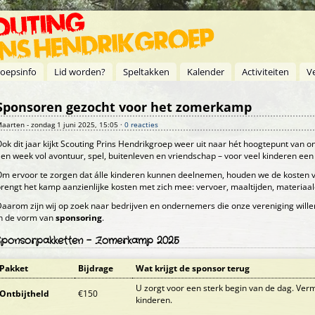
oepsinfo
Lid worden?
Speltakken
Kalender
Activiteiten
V
Sponsoren gezocht voor het zomerkamp
aarten
- zondag 1 juni 2025, 15:05 ·
0 reacties
ok dit jaar kijkt Scouting Prins Hendrikgroep weer uit naar hét hoogtepunt van o
en week vol avontuur, spel, buitenleven en vriendschap – voor veel kinderen een 
m ervoor te zorgen dat álle kinderen kunnen deelnemen, houden we de kosten voo
rengt het kamp aanzienlijke kosten met zich mee: vervoer, maaltijden, materiaal
aarom zijn wij op zoek naar bedrijven en ondernemers die onze vereniging wille
in de vorm van
sponsoring
.
Sponsorpakketten - Zomerkamp 2025
Pakket
Bijdrage
Wat krijgt de sponsor terug
U zorgt voor een sterk begin van de dag. Verme
Ontbijtheld
€150
kinderen.