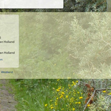
5
an Holland
an Holland
en
o Westland