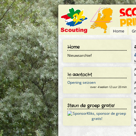
Overslaan en naar de inhoud gaan
Home
Gr
Home
Nieuwsarchief
M
A
In aantocht
Opening seizoen
A
over
4 weken 12 uur 33 min
n
e
H
Steun de groep gratis!
g
k
V
o
W