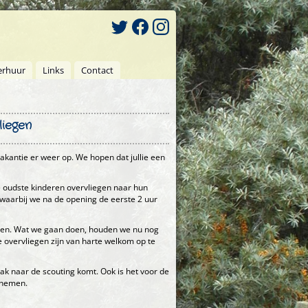
erhuur
Links
Contact
liegen
kantie er weer op. We hopen dat jullie een
 oudste kinderen overvliegen naar hun
 waarbij we na de opening de eerste 2 uur
tarten. Wat we gaan doen, houden we nu nog
e overvliegen zijn van harte welkom op te
ltak naar de scouting komt. Ook is het voor de
 nemen.