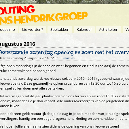
oepsinfo
Lid worden?
Speltakken
Kalender
Activiteiten
V
augustus 2016
Aanstaande zaterdag opening seizoen met het overv
aarten
- dinsdag 23 augustus 2016, 22:02 ·
0 reacties
fgelopen maandag zijn de scholen weer begonnen en zit dus (helaas) de zomerva
leuke zomervakantie hebben gehad.
anstaande zaterdag wordt het nieuwe seizoen (2016 - 2017) geopend waarbij de
ieuwe speltak. Deze gezamelijke opkomst zal duren van 13:30 uur tot 16:30 uur,
en spel zullen doen met alle speltakken.
et overvliegen zal dit jaar plaatsvinden op ons terrein en zal rond 15:30 uur s
eheim, maar dat zie je dan vanzelf. Alle ouders/verzorgers van de jeugdleden di
omen kijken.
oor iedereen geldt natuurlijk dat je die dag in je polo met das van je huidige spe
vervliegers handig om een setje droge/schone kleding en een handdoek mee te
e hopen jullie allemaal te zien tijdens de opening van ons nieuwe seizoen!