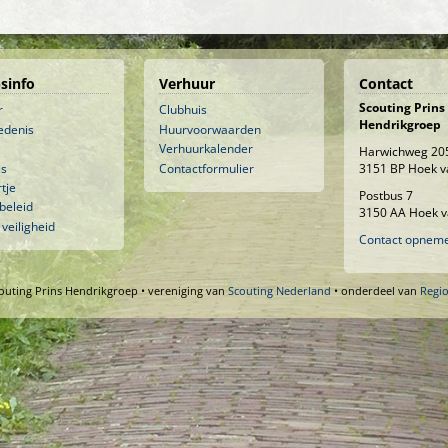
sinfo
Verhuur
Contact
Scouting Prins
r
Clubhuis
Hendrikgroep
edenis
Huurvoorwaarden
Verhuurkalender
Harwichweg 20
is
Contactformulier
3151 BP Hoek v
tje
Postbus 7
beleid
3150 AA Hoek v
 veiligheid
Contact opnem
outing Prins Hendrikgroep • vereniging van
Scouting Nederland
• onderdeel van
Regi