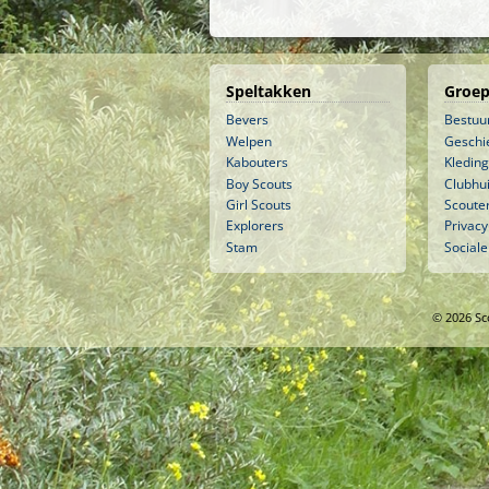
Speltakken
Groep
Bevers
Bestuu
Welpen
Geschi
Kabouters
Kleding
Boy Scouts
Clubhu
Girl Scouts
Scouter
Explorers
Privacy
Stam
Sociale
© 2026 Sc