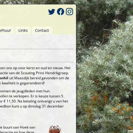
erhuur
Links
Contact
aken ons op voor kerst en oud en nieuw. Het
enactie van de Scouting Prins Hendrikgroep.
enhil
uit Maasdijk bereid gevonden om de
e kwaliteit is gegarandeerd!
 komen de jeugdleden met hun
ollen te verkopen. Er is keuze tussen 5
or € 11,50. Na betaling ontvangt u van het
oedbon kunt u op dinsdag 31 december
 de buurt van Hoek van
llenactie en hoe deze