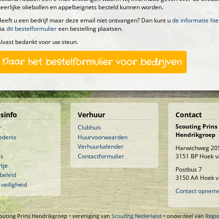
eerlijke oliebollen en appelbeignets besteld kunnen worden.
eeft u een bedrijf maar deze email niet ontvangen? Dan kunt u
de informatie hie
via
dit bestelformulier
een bestelling plaatsen.
lvast bedankt voor uw steun.
Naar het bestelformulier voor bedrijven
sinfo
Verhuur
Contact
Scouting Prins
r
Clubhuis
Hendrikgroep
edenis
Huurvoorwaarden
Verhuurkalender
Harwichweg 20
is
Contactformulier
3151 BP Hoek v
tje
Postbus 7
beleid
3150 AA Hoek v
 veiligheid
Contact opnem
outing Prins Hendrikgroep • vereniging van
Scouting Nederland
• onderdeel van
Regi