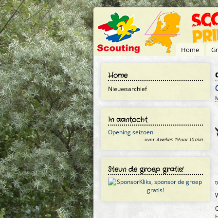
Overslaan en naar de inhoud gaan
Home
Gr
Home
Nieuwsarchief
M
In aantocht
Opening seizoen
over
4 weken 19 uur 10 min
Steun de groep gratis!
t
W
O
H