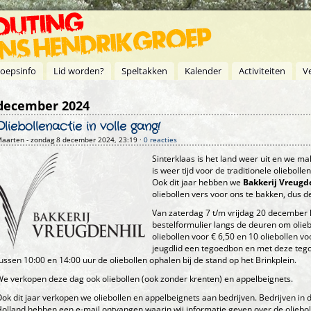
oepsinfo
Lid worden?
Speltakken
Kalender
Activiteiten
V
december 2024
Oliebollenactie in volle gang!
aarten
- zondag 8 december 2024, 23:19 ·
0 reacties
Sinterklaas is het land weer uit en we m
is weer tijd voor de traditionele olieboll
Ook dit jaar hebben we
Bakkerij Vreugd
oliebollen vers voor ons te bakken, dus d
Van zaterdag 7 t/m vrijdag 20 december
bestelformulier langs de deuren om olieb
oliebollen voor € 6,50 en 10 oliebollen vo
jeugdlid een tegoedbon en met deze teg
ussen 10:00 en 14:00 uur de oliebollen ophalen bij de stand op het Brinkplein.
e verkopen deze dag ook oliebollen (ook zonder krenten) en appelbeignets.
ok dit jaar verkopen we oliebollen en appelbeignets aan bedrijven. Bedrijven in
olland hebben een e-mail ontvangen waarin wij informatie geven over de oliebo