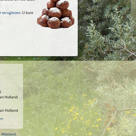
r teruglezen
. U kunt
5
an Holland
an Holland
en
o Westland