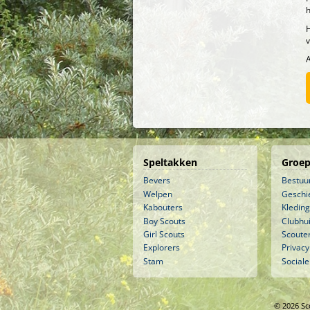
h
H
A
Speltakken
Groep
Bevers
Bestuu
Welpen
Geschi
Kabouters
Kleding
Boy Scouts
Clubhu
Girl Scouts
Scouter
Explorers
Privacy
Stam
Sociale
© 2026 Sc