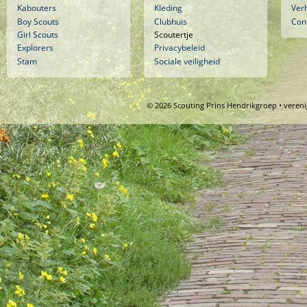
Kabouters
Kleding
Ver
Boy Scouts
Clubhuis
Con
Girl Scouts
Scoutertje
Explorers
Privacybeleid
Stam
Sociale veiligheid
© 2026 Scouting Prins Hendrikgroep • veren