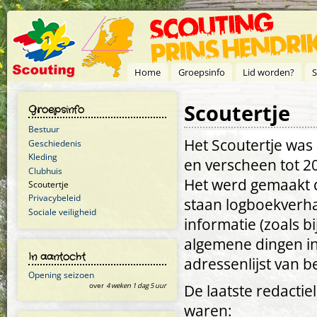
Overslaan en naar de inhoud gaan
Home
Groepsinfo
Lid worden?
S
Scoutertje
Groepsinfo
Bestuur
Het Scoutertje was
Geschiedenis
Kleding
en verscheen tot 20
Clubhuis
Het werd gemaakt do
Scoutertje
Privacybeleid
staan logboekverha
Sociale veiligheid
informatie (zoals b
algemene dingen in
In aantocht
adressenlijst van b
Opening seizoen
over
4 weken 1 dag 5 uur
De laatste redactie
waren: