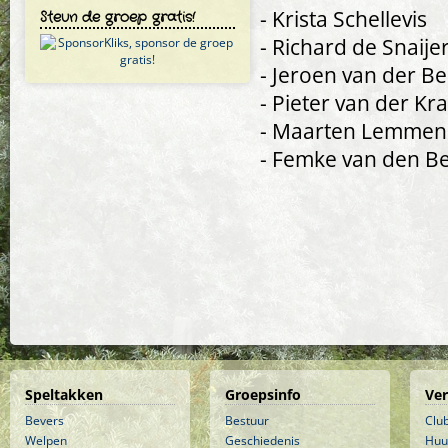
- Krista Schellevis
Steun de groep gratis!
- Richard de Snaije
- Jeroen van der Be
- Pieter van der Kr
- Maarten Lemmen
- Femke van den B
Speltakken
Groepsinfo
Ve
Bevers
Bestuur
Clu
Welpen
Geschiedenis
Huu