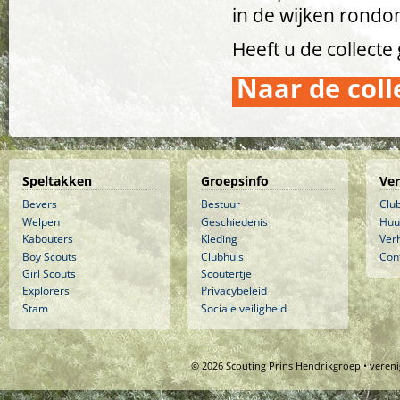
in de wijken rondo
Heeft u de collecte
Naar de coll
Speltakken
Groepsinfo
Ve
Bevers
Bestuur
Clu
Welpen
Geschiedenis
Huu
Kabouters
Kleding
Ver
Boy Scouts
Clubhuis
Con
Girl Scouts
Scoutertje
Explorers
Privacybeleid
Stam
Sociale veiligheid
© 2026 Scouting Prins Hendrikgroep • veren