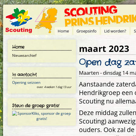
Overslaan en naar de inhoud gaan
Home
Groepsinfo
Lid worden?
S
maart 2023
Home
Nieuwsarchief
Open dag za
Maarten
- dinsdag 14 ma
In aantocht
Aanstaande zaterda
Opening seizoen
over
4 weken 1 dag 13 uur
Hendrikgroep een o
Scouting nu allemaa
Steun de groep gratis!
Deze middag zullen
Scouting) aanwezig 
ouders. Ook zal de