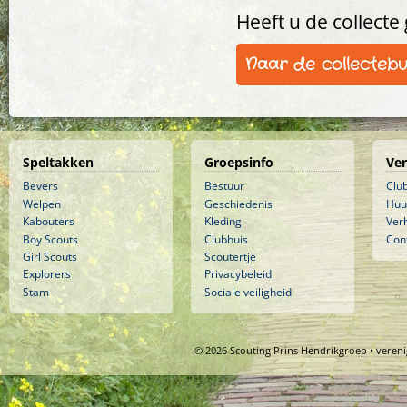
Heeft u de collecte
Naar de collectebu
Speltakken
Groepsinfo
Ve
Bevers
Bestuur
Clu
Welpen
Geschiedenis
Huu
Kabouters
Kleding
Ver
Boy Scouts
Clubhuis
Con
Girl Scouts
Scoutertje
Explorers
Privacybeleid
Stam
Sociale veiligheid
© 2026 Scouting Prins Hendrikgroep • veren