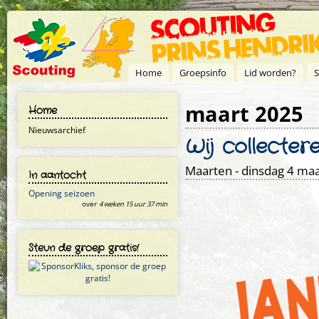
Overslaan en naar de inhoud gaan
Home
Groepsinfo
Lid worden?
S
maart 2025
Home
Nieuwsarchief
Wij collecter
Maarten
- dinsdag 4 maa
In aantocht
Opening seizoen
over
4 weken 15 uur 37 min
Steun de groep gratis!