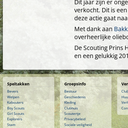
Dit jaar zijn er on
verkocht. Dit is ee
deze actie gaat na
Met dank aan
Bakke
overheerlijke olieb
De Scouting Prins 
en een gelukkig 20
Speltakken
Groepsinfo
Ve
Bevers
Bestuur
Clu
Welpen
Geschiedenis
Huu
Kabouters
Kleding
Ver
Boy Scouts
Clubhuis
Con
Girl Scouts
Scoutertje
Explorers
Privacybeleid
Stam
Sociale veiligheid