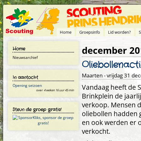
Overslaan en naar de inhoud gaan
Home
Groepsinfo
Lid worden?
S
december 20
Home
Nieuwsarchief
Oliebollenac
Maarten
- vrijdag 31 de
In aantocht
Vandaag heeft de S
Opening seizoen
over
4 weken 16 uur 45 min
Brinkplein de jaarl
verkoop. Mensen di
Steun de groep gratis!
oliebollen hadden
en ook werden er o
verkocht.