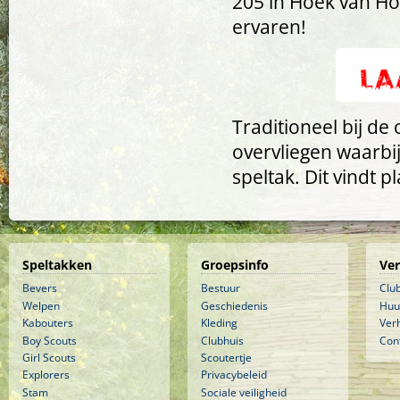
205 in Hoek van Hol
ervaren!
Traditioneel bij de
overvliegen waarbi
speltak. Dit vindt p
Speltakken
Groepsinfo
Ve
Bevers
Bestuur
Clu
Welpen
Geschiedenis
Huu
Kabouters
Kleding
Ver
Boy Scouts
Clubhuis
Con
Girl Scouts
Scoutertje
Explorers
Privacybeleid
Stam
Sociale veiligheid