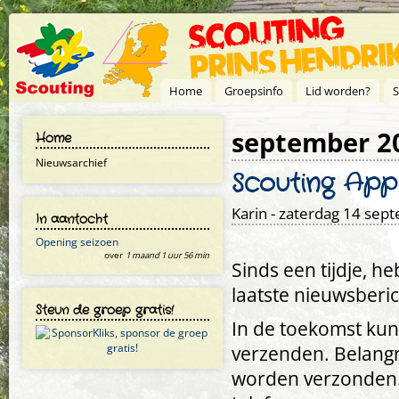
Overslaan en naar de inhoud gaan
Home
Groepsinfo
Lid worden?
S
september 2
Home
Nieuwsarchief
Scouting App
Karin
- zaterdag 14 sept
In aantocht
Opening seizoen
over
1 maand 1 uur 56 min
Sinds een tijdje, 
laatste nieuwsberic
Steun de groep gratis!
In de toekomst ku
verzenden. Belangr
worden verzonden. 