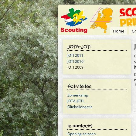
Overslaan en naar de inhoud gaan
Home
Gr
JOTA-JOTI
JOTI 2011
D
o
JOTI 2010
j
JOTI 2009
D
m
1
Activiteiten
Zomerkamp
JOTA-JOTI
Oliebollenactie
In aantocht
Opening seizoen