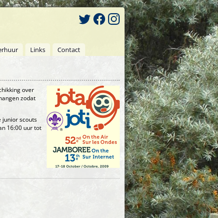
erhuur
Links
Contact
chikking over
ehangen zodat
 junior scouts
n 16:00 uur tot