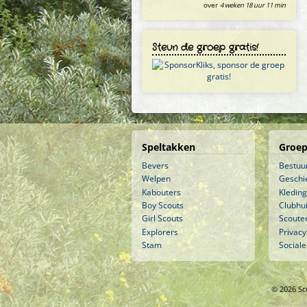
over
4 weken 18 uur 11 min
Steun de groep gratis!
Speltakken
Groep
Bevers
Bestuu
Welpen
Geschi
Kabouters
Kleding
Boy Scouts
Clubhu
Girl Scouts
Scouter
Explorers
Privacy
Stam
Sociale
© 2026 Sc