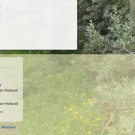
5
an Holland
an Holland
en
o Westland