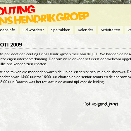
oepsinfo
Lid worden?
Speltakken
Kalender
Activiteiten
V
JOTI 2009
it jaar doet de Scouting Prins Hendrikgroep mee aan de JOTI. We hadden de bes
nze eigen internetverbinding. Daarom werd er voor het eerst een webcam opg
ullie ons konden zien chatten.
e speltakken die meededen waren de junior- en senior scouts en de sherows. De
ochten van 14:00 uur tot 16:00 uur chatten en de senior scouts en de sherows va
8:00 uur. Daarna was het tot laat in de avond tijd voor de leiding.
Tot volgend jaar!