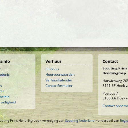
sinfo
Verhuur
Contact
Scouting Prins
r
Clubhuis
Hendrikgroep
edenis
Huurvoorwaarden
Verhuurkalender
Harwichweg 20
is
Contactformulier
3151 BP Hoek v
tje
Postbus 7
beleid
3150 AA Hoek v
 veiligheid
Contact opnem
outing Prins Hendrikgroep • vereniging van
Scouting Nederland
• onderdeel van
Regi