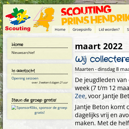
Overslaan en naar de inhoud gaan
Home
Groepsinfo
Lid worden?
S
maart 2022
Home
Nieuwsarchief
Wij collecter
Maarten
- dinsdag 8 maa
In aantocht
De jeugdleden van 
Opening seizoen
over
3 weken 6 dagen 21 uur
week (7 t/m 12 ma
Zee
, voor Jantje Be
Steun de groep gratis!
Jantje Beton komt 
dagelijks vrij en a
maken. Met de helft