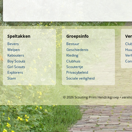
Speltakken
Groepsinfo
Ve
Bevers
Bestuur
Clu
Welpen
Geschiedenis
Huu
Kabouters
Kleding
Ver
Boy Scouts
Clubhuis
Con
Girl Scouts
Scoutertje
Explorers
Privacybeleid
Stam
Sociale veiligheid
© 2026 Scouting Prins Hendrikgroep • veren