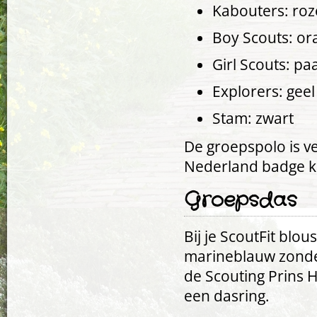
Kabouters: roz
Boy Scouts: or
Girl Scouts: pa
Explorers: geel
Stam: zwart
De groepspolo is ve
Nederland badge ko
Groepsdas
Bij je ScoutFit blo
marineblauw zonde
de Scouting Prins
een dasring.