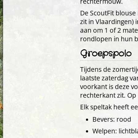
rechtermouw.
De ScoutFit blouse 
zit in Vlaardingen)
aan om 1 of 2 maten
rondlopen in hun b
Groepspolo
Tijdens de zomertij
laatste zaterdag v
voorkant is deze v
rechterkant zit. Op
Elk speltak heeft e
Bevers: rood
Welpen: lichtb