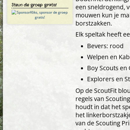
Steun de groep gratis!
een sneldrogend, v
mouwen kun je makk
borstzakken.
Elk speltak heeft e
Bevers: rood
Welpen en Kab
Boy Scouts en G
Explorers en S
Op de ScoutFit blo
regels van Scouting
houdt in dat het sp
het linkerborstzak
van de Scouting Pr