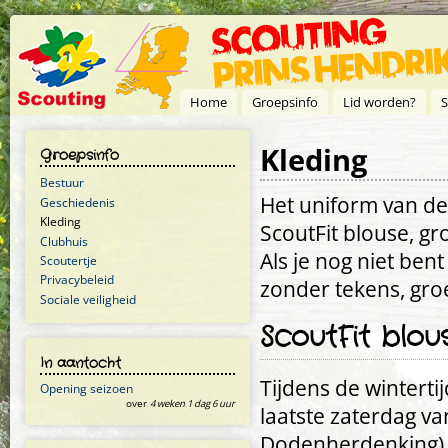
Overslaan en naar de inhoud gaan
Home
Groepsinfo
Lid worden?
S
Kleding
Groepsinfo
Bestuur
Het uniform van de
Geschiedenis
Kleding
ScoutFit blouse, g
Clubhuis
Als je nog niet ben
Scoutertje
Privacybeleid
zonder tekens, gro
Sociale veiligheid
ScoutFit blou
In aantocht
Tijdens de winterti
Opening seizoen
over
4 weken 1 dag 6 uur
laatste zaterdag van
Dodenherdenking) d