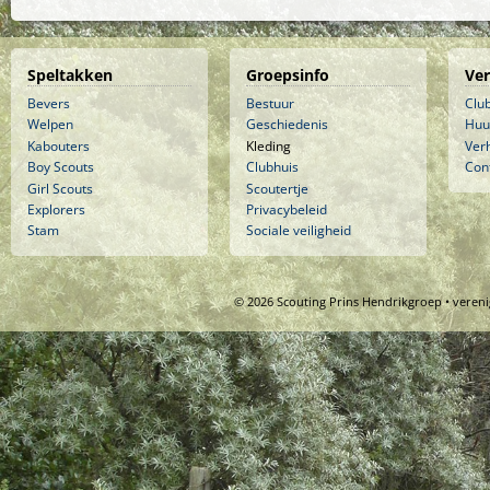
Speltakken
Groepsinfo
Ve
Bevers
Bestuur
Clu
Welpen
Geschiedenis
Huu
Kabouters
Kleding
Ver
Boy Scouts
Clubhuis
Con
Girl Scouts
Scoutertje
Explorers
Privacybeleid
Stam
Sociale veiligheid
© 2026 Scouting Prins Hendrikgroep • veren