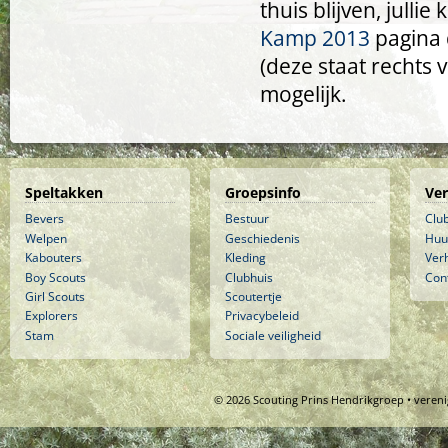
thuis blijven, julli
Kamp 2013
pagina 
(deze staat rechts 
mogelijk.
Speltakken
Groepsinfo
Ve
Bevers
Bestuur
Clu
Welpen
Geschiedenis
Huu
Kabouters
Kleding
Ver
Boy Scouts
Clubhuis
Con
Girl Scouts
Scoutertje
Explorers
Privacybeleid
Stam
Sociale veiligheid
© 2026 Scouting Prins Hendrikgroep • veren