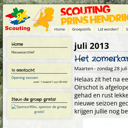
Overslaan en naar de inhoud gaan
Home
Groepsinfo
Lid worden?
S
juli 2013
Home
Nieuwsarchief
Het zomerkamp
Maarten
- zondag 28 juli
In aantocht
Helaas zit het na 
Opening seizoen
over
1 maand 1 uur 50 min
Oirschot is afgelo
gehad en rust lekke
Steun de groep gratis!
nieuwe seizoen geo
krijgen jullie nog b