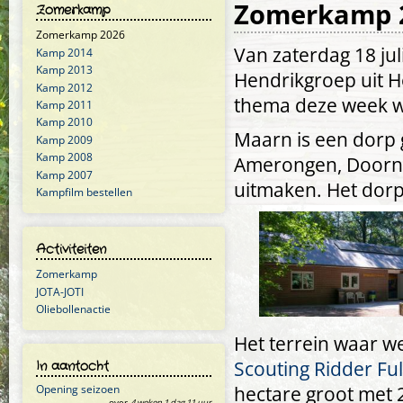
Zomerkamp 
Zomerkamp
Zomerkamp 2026
Van zaterdag 18 jul
Kamp 2014
Kamp 2013
Hendrikgroep uit 
Kamp 2012
thema deze week w
Kamp 2011
Kamp 2010
Maarn is een dorp 
Kamp 2009
Kamp 2008
Amerongen, Doorn,
Kamp 2007
uitmaken. Het dorp 
Kampfilm bestellen
Activiteiten
Zomerkamp
JOTA-JOTI
Oliebollenactie
Het terrein waar w
Scouting Ridder F
In aantocht
hectare groot met 
Opening seizoen
over
4 weken 1 dag 11 uur