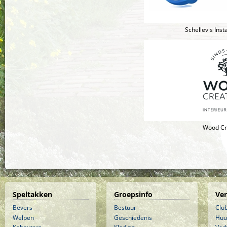
Schellevis Inst
Wood Cr
Speltakken
Groepsinfo
Ve
Bevers
Bestuur
Clu
Welpen
Geschiedenis
Huu