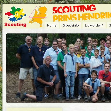
Overslaan en naar de inhoud gaan
Home
Groepsinfo
Lid worden?
S