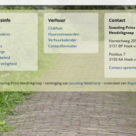
sinfo
Verhuur
Contact
Scouting Prins
r
Clubhuis
Hendrikgroep
edenis
Huurvoorwaarden
Verhuurkalender
Harwichweg 20
is
Contactformulier
3151 BP Hoek v
tje
Postbus 7
beleid
3150 AA Hoek v
 veiligheid
Contact opnem
outing Prins Hendrikgroep • vereniging van
Scouting Nederland
• onderdeel van
Regi