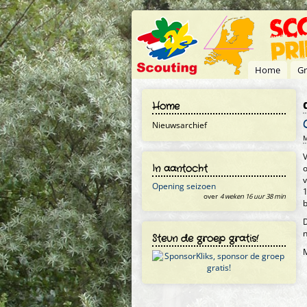
Overslaan en naar de inhoud gaan
Home
Gr
Home
Nieuwsarchief
M
V
In aantocht
o
v
Opening seizoen
1
over
4 weken 16 uur 38 min
b
D
n
Steun de groep gratis!