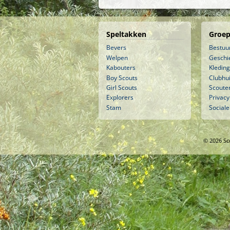
Speltakken
Groep
Bevers
Bestuu
Welpen
Geschi
Kabouters
Kleding
Boy Scouts
Clubhu
Girl Scouts
Scouter
Explorers
Privacy
Stam
Sociale
© 2026 Sc