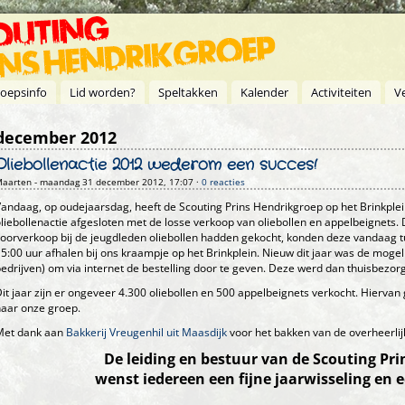
oepsinfo
Lid worden?
Speltakken
Kalender
Activiteiten
V
december 2012
Oliebollenactie 2012 wederom een succes!
aarten
- maandag 31 december 2012, 17:07 ·
0 reacties
andaag, op oudejaarsdag, heeft de Scouting Prins Hendrikgroep op het Brinkplein
liebollenactie afgesloten met de losse verkoop van oliebollen en appelbeignets. 
oorverkoop bij de jeugdleden oliebollen hadden gekocht, konden deze vandaag t
5:00 uur afhalen bij ons kraampje op het Brinkplein. Nieuw dit jaar was de mogel
edrijven) om via internet de bestelling door te geven. Deze werd dan thuisbezor
it jaar zijn er ongeveer 4.300 oliebollen en 500 appelbeignets verkocht. Hiervan
aar onze groep.
Met dank aan
Bakkerij Vreugenhil uit Maasdijk
voor het bakken van de overheerlij
De leiding en bestuur van de Scouting Pr
wenst iedereen een fijne jaarwisseling en e