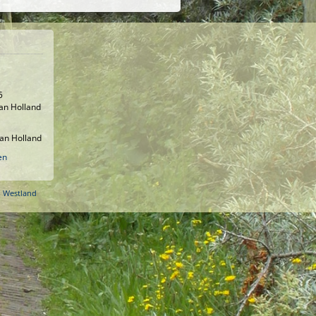
5
an Holland
an Holland
en
o Westland