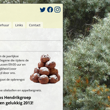
erhuur
Links
Contact
 de jaarlijkse
Degene die tijdens de
ussen 09:00 uur en
ijkheid (voor
gd door ons.
 gaat de opbrengst
ke oliebollen en appelbeignets.
ins Hendrikgroep
en gelukkig 2013!