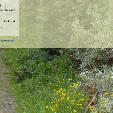
5
an Holland
an Holland
en
o Westland