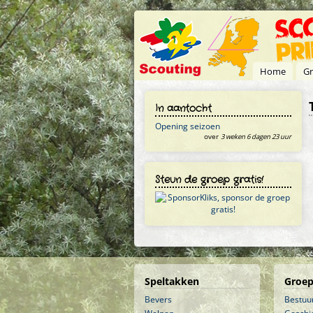
Overslaan en naar de inhoud gaan
Home
Gr
In aantocht
Opening seizoen
over
3 weken 6 dagen 23 uur
Steun de groep gratis!
Speltakken
Groep
Bevers
Bestuu