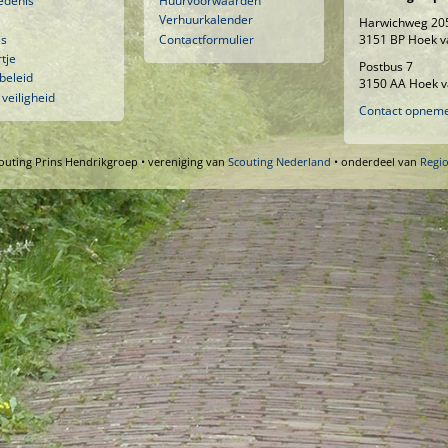
edenis
Huurvoorwaarden
Verhuurkalender
Harwichweg 20
is
Contactformulier
3151 BP Hoek v
tje
Postbus 7
beleid
3150 AA Hoek v
 veiligheid
Contact opnem
outing Prins Hendrikgroep • vereniging van
Scouting Nederland
• onderdeel van
Regi