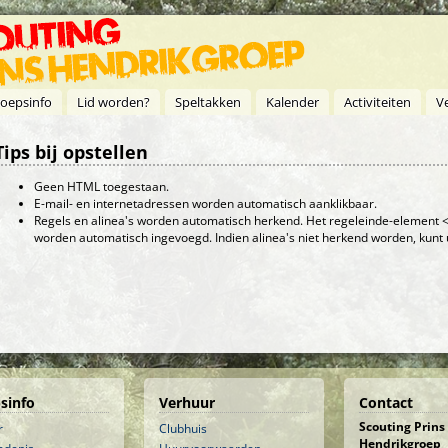
oepsinfo
Lid worden?
Speltakken
Kalender
Activiteiten
V
Tips bij opstellen
Geen HTML toegestaan.
E-mail- en internetadressen worden automatisch aanklikbaar.
Regels en alinea's worden automatisch herkend. Het regeleinde-element <
worden automatisch ingevoegd. Indien alinea's niet herkend worden, kunt 
sinfo
Verhuur
Contact
Scouting Prins
r
Clubhuis
Hendrikgroep