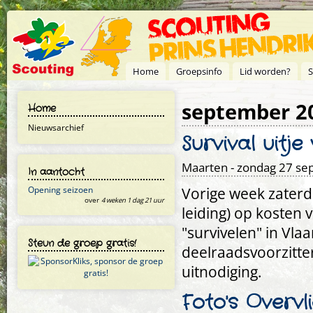
Overslaan en naar de inhoud gaan
Home
Groepsinfo
Lid worden?
S
september 2
Home
Nieuwsarchief
Survival uitj
Maarten
- zondag 27 se
In aantocht
Vorige week zaterdag
Opening seizoen
over
4 weken 1 dag 21 uur
leiding) op koste
"survivelen" in Vl
Steun de groep gratis!
deelraadsvoorzitt
uitnodiging.
Foto's Overvl