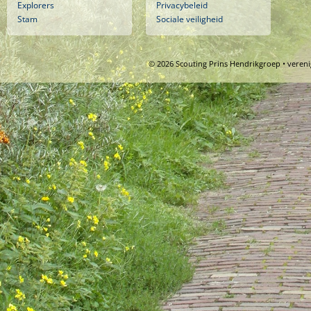
Explorers
Privacybeleid
Stam
Sociale veiligheid
© 2026 Scouting Prins Hendrikgroep • veren