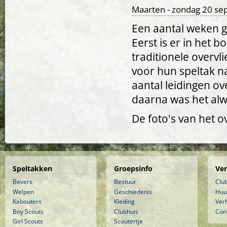
Maarten
- zondag 20 se
Een aantal weken g
Eerst is er in het 
traditionele overv
voor hun speltak n
aantal leidingen ov
daarna was het alw
De foto's van het o
Speltakken
Groepsinfo
Ve
Bevers
Bestuur
Clu
Welpen
Geschiedenis
Huu
Kabouters
Kleding
Ver
Boy Scouts
Clubhuis
Con
Girl Scouts
Scoutertje