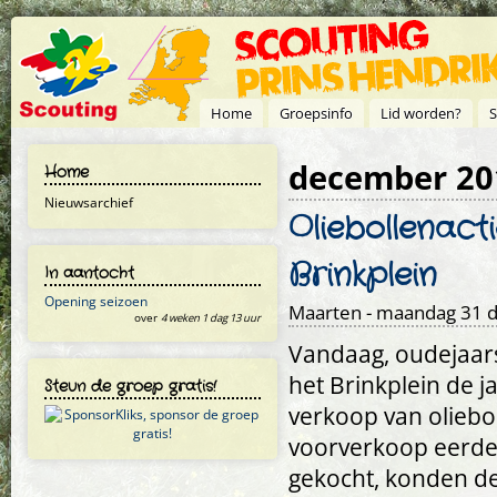
Overslaan en naar de inhoud gaan
Home
Groepsinfo
Lid worden?
S
december 20
Home
Nieuwsarchief
Oliebollenact
Brinkplein
In aantocht
Opening seizoen
Maarten
- maandag 31 d
over
4 weken 1 dag 13 uur
Vandaag, oudejaars
het Brinkplein de j
Steun de groep gratis!
verkoop van oliebo
voorverkoop eerder
gekocht, konden de