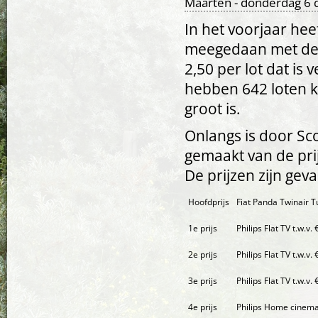
Maarten
- donderdag 6 
In het voorjaar he
meegedaan met d
2,50 per lot dat is 
hebben 642 loten 
groot is.
Onlangs is door Sc
gemaakt van de pri
De prijzen zijn ge
Hoofdprijs
Fiat Panda Twinair T
1e prijs
Philips Flat TV t.w.v. 
2e prijs
Philips Flat TV t.w.v. 
3e prijs
Philips Flat TV t.w.v. 
4e prijs
Philips Home cinema