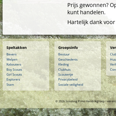
Prijs gewonnen? Op 
kunt handelen.
Hartelijk dank voo
Speltakken
Groepsinfo
Ve
Bevers
Bestuur
Clu
Welpen
Geschiedenis
Huu
Kabouters
Kleding
Ver
Boy Scouts
Clubhuis
Con
Girl Scouts
Scoutertje
Explorers
Privacybeleid
Stam
Sociale veiligheid
© 2026 Scouting Prins Hendrikgroep • veren