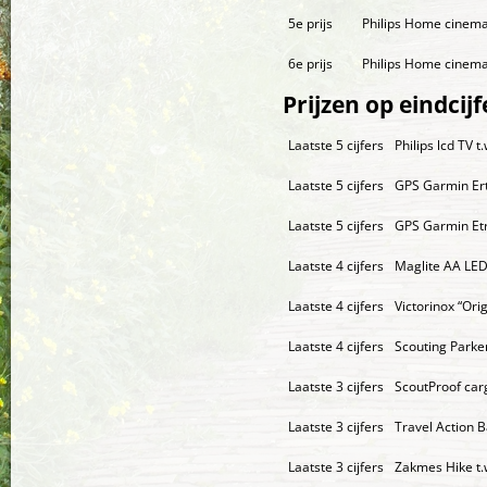
5e prijs
Philips Home cinema
6e prijs
Philips Home cinema
Prijzen op eindcijf
Laatste 5 cijfers
Philips lcd TV t.
Laatste 5 cijfers
GPS Garmin Ertr
Laatste 5 cijfers
GPS Garmin Etre
Laatste 4 cijfers
Maglite AA LED
Laatste 4 cijfers
Victorinox “Ori
Laatste 4 cijfers
Scouting Parker
Laatste 3 cijfers
ScoutProof carg
Laatste 3 cijfers
Travel Action B
Laatste 3 cijfers
Zakmes Hike t.w