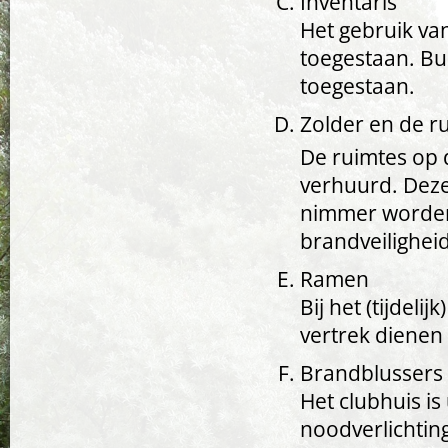
Inventaris
Het gebruik va
toegestaan. Bui
toegestaan.
Zolder en de r
De ruimtes op 
verhuurd. Deze
nimmer worden 
brandveilighei
Ramen
Bij het (tijdeli
vertrek dienen
Brandblussers 
Het clubhuis is
noodverlichtin