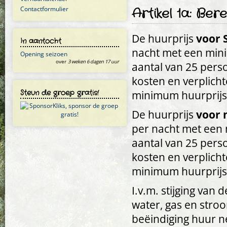
Contactformulier
Artikel 1a: Ber
De huurprijs
voor 
In aantocht
nacht met een min
Opening seizoen
over
3 weken 6 dagen 17 uur
aantal van 25 perso
kosten en verplicht
Steun de groep gratis!
minimum huurprijs 
De huurprijs
voor 
per nacht met een
aantal van 25 perso
kosten en verplicht
minimum huurprijs 
I.v.m. stijging van
water, gas en stro
beëindiging huur n