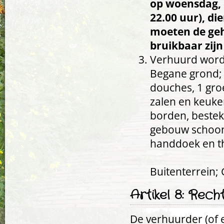
op woensdag, 
22.00 uur), di
moeten de geh
bruikbaar zij
Verhuurd word
Begane grond; G
douches, 1 gro
zalen en keuke
borden, bestek
gebouw schoon 
handdoek en th
Buitenterrein;
Artikel 8: Rec
De verhuurder (of 