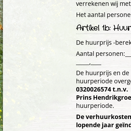
verrekenen wij met
Het aantal personen
Artikel 1b: Huur
De huurprijs -berek
Aantal personen:___
_____,____
De huurprijs en de
huurperiode overg
0320026574 t.n.v.
Prins Hendrikgro
huurperiode.
De verhuurkosten 
lopende jaar geïn