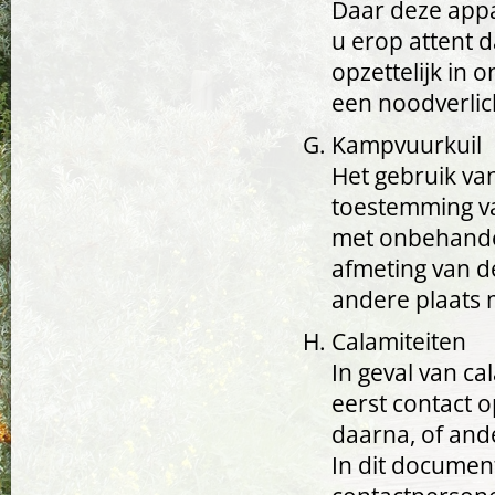
Daar deze appa
u erop attent d
opzettelijk in 
een noodverlic
Kampvuurkuil
Het gebruik va
toestemming va
met onbehandel
afmeting van d
andere plaats 
Calamiteiten
In geval van ca
eerst contact 
daarna, of and
In dit documen