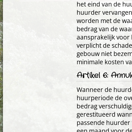
het eind van de hu
huurder vervangen.
worden met de waa
bedrag van de waa
aansprakelijk voor
verplicht de schade 
gebouw niet bezem
minimale kosten v
Artikel 6: Annu
Wanneer de huurde
huurperiode de ov
bedrag verschuldig
gerestitueerd wann
passende huurder 
een maand voor de