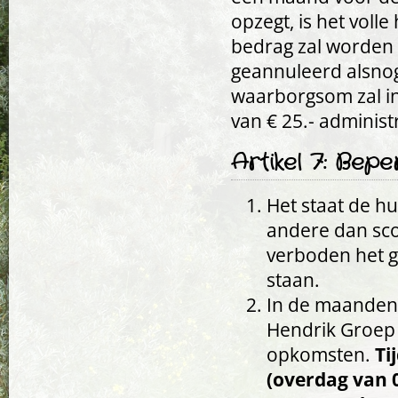
opzegt, is het voll
bedrag zal worden 
geannuleerd alsno
waarborgsom zal in
van € 25.- administ
Artikel 7: Bep
Het staat de hu
andere dan sco
verboden het g
staan.
In de maanden 
Hendrik Groep z
opkomsten.
Ti
(overdag van 0