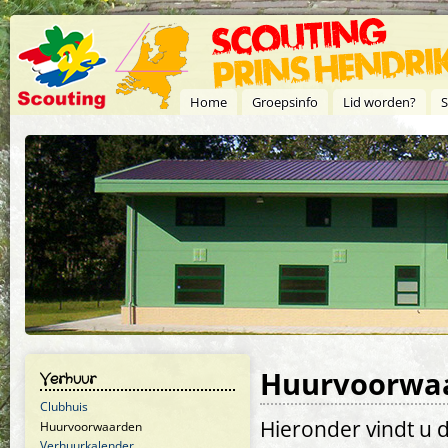
Overslaan en naar de inhoud gaan
Home
Groepsinfo
Lid worden?
S
Huurvoorwa
Verhuur
Clubhuis
Hieronder vindt u 
Huurvoorwaarden
Verhuurkalender