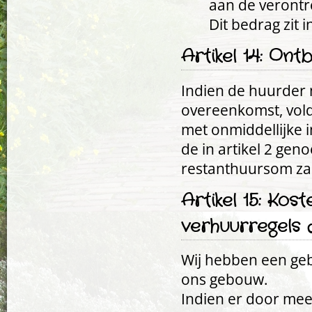
aan de verontre
Dit bedrag zit 
Artikel 14: Ont
Indien de huurder n
overeenkomst, vol
met onmiddellijke 
de in artikel 2 g
restanthuursom zal 
Artikel 15: Ko
verhuurregels
Wij hebben een ge
ons gebouw.
Indien er door me