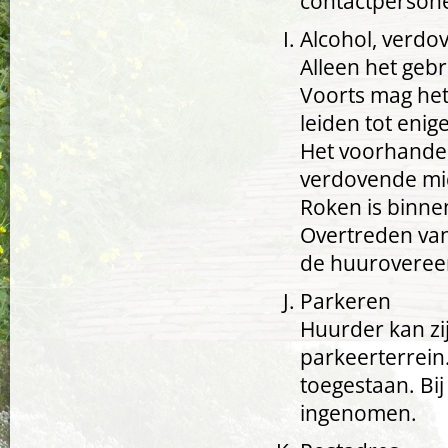
contactpersone
Alcohol, verdo
Alleen het geb
Voorts mag het
leiden tot enig
Het voorhanden
verdovende midd
Roken is binne
Overtreden van 
de huurovereen
Parkeren
Huurder kan zi
parkeerterrein.
toegestaan. Bi
ingenomen.