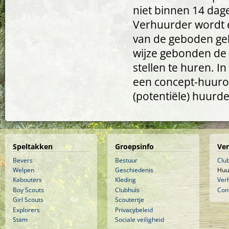
niet binnen 14 dage
Verhuurder wordt e
van de geboden gel
wijze gebonden de 
stellen te huren. 
een concept-huurov
(potentiële) huurde
Speltakken
Groepsinfo
Ve
Bevers
Bestuur
Clu
Welpen
Geschiedenis
Huu
Kabouters
Kleding
Ver
Boy Scouts
Clubhuis
Con
Girl Scouts
Scoutertje
Explorers
Privacybeleid
Stam
Sociale veiligheid