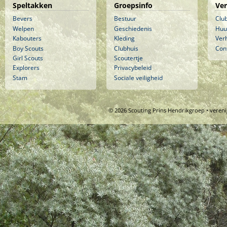
Speltakken
Groepsinfo
Ve
Bevers
Bestuur
Clu
Welpen
Geschiedenis
Huu
Kabouters
Kleding
Ver
Boy Scouts
Clubhuis
Con
Girl Scouts
Scoutertje
Explorers
Privacybeleid
Stam
Sociale veiligheid
© 2026 Scouting Prins Hendrikgroep • veren