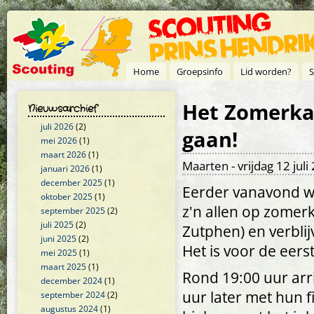
Overslaan en naar de inhoud gaan
Home
Groepsinfo
Lid worden?
S
Het Zomerkam
Nieuwsarchief
juli 2026
(2)
gaan!
mei 2026
(1)
maart 2026
(1)
Maarten
- vrijdag 12 juli
januari 2026
(1)
december 2025
(1)
Eerder vanavond w
oktober 2025
(1)
z'n allen op zomer
september 2025
(2)
juli 2025
(2)
Zutphen) en verbli
juni 2025
(2)
Het is voor de eerst
mei 2025
(1)
maart 2025
(1)
Rond 19:00 uur arri
december 2024
(1)
uur later met hun f
september 2024
(2)
augustus 2024
(1)