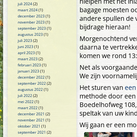
hielpen met het in
juli 2024
(2)
bagage moesten ook
maart 2024
(1)
december 2023
(1)
andere spullen de 
november 2023
(1)
bijdrage hieraan!
september 2023
(1)
augustus 2023
(1)
Morgenochtend ver
juli 2023
(2)
daarna te vertrekk
juni 2023
(1)
april 2023
(1)
komen we rond 13:
maart 2023
(2)
februari 2023
(1)
Net als voorgaande
januari 2023
(1)
We zijn voornamelij
december 2022
(1)
september 2022
(2)
Het sturen van
een 
augustus 2022
(1)
methode door een ka
juli 2022
(2)
mei 2022
(1)
Boedelhofweg 108, 
maart 2022
(1)
speltak van uw kind
december 2021
(2)
november 2021
(1)
Wij gaan er een m
oktober 2021
(1)
september 2021
(2)