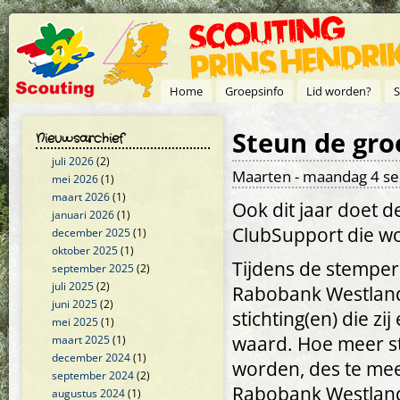
Overslaan en naar de inhoud gaan
Home
Groepsinfo
Lid worden?
S
Steun de gr
Nieuwsarchief
juli 2026
(2)
Maarten
- maandag 4 se
mei 2026
(1)
maart 2026
(1)
Ook dit jaar doet 
januari 2026
(1)
ClubSupport die w
december 2025
(1)
oktober 2025
(1)
Tijdens de stempe
september 2025
(2)
juli 2025
(2)
Rabobank Westland 
juni 2025
(2)
stichting(en) die z
mei 2025
(1)
waard. Hoe meer st
maart 2025
(1)
december 2024
(1)
worden, des te meer
september 2024
(2)
Rabobank Westland 
augustus 2024
(1)