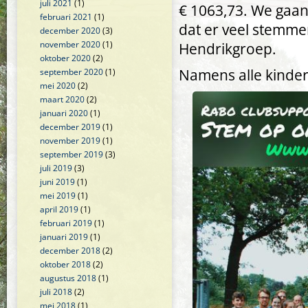
juli 2021
(1)
€ 1063,73. We gaan 
februari 2021
(1)
dat er veel stemme
december 2020
(3)
november 2020
(1)
Hendrikgroep.
oktober 2020
(2)
Namens alle kinder
september 2020
(1)
mei 2020
(2)
maart 2020
(2)
januari 2020
(1)
december 2019
(1)
november 2019
(1)
september 2019
(3)
juli 2019
(3)
juni 2019
(1)
mei 2019
(1)
april 2019
(1)
februari 2019
(1)
januari 2019
(1)
december 2018
(2)
oktober 2018
(2)
augustus 2018
(1)
juli 2018
(2)
mei 2018
(1)