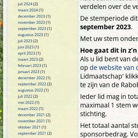
juli 2024
(2)
verdelen over de ve
maart 2024
(1)
december 2023
(1)
De stemperiode dit 
november 2023
(1)
september 2023
.
september 2023
(1)
augustus 2023
(1)
Met uw stem onders
juli 2023
(2)
juni 2023
(1)
Hoe gaat dit in z’
april 2023
(1)
Als u lid bent van 
maart 2023
(2)
februari 2023
(1)
op
de website van
januari 2023
(1)
Lidmaatschap' klikk
december 2022
(1)
te zijn van de Rab
september 2022
(2)
augustus 2022
(1)
Ieder lid mag in t
juli 2022
(2)
mei 2022
(1)
maximaal 1 stem wo
maart 2022
(1)
stichting.
december 2021
(2)
november 2021
(1)
Het totaal aantal s
oktober 2021
(1)
sponsorbedrag. Voo
september 2021
(2)