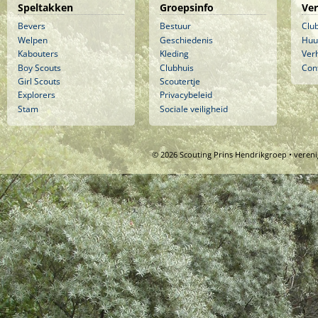
Speltakken
Groepsinfo
Ve
Bevers
Bestuur
Clu
Welpen
Geschiedenis
Huu
Kabouters
Kleding
Ver
Boy Scouts
Clubhuis
Con
Girl Scouts
Scoutertje
Explorers
Privacybeleid
Stam
Sociale veiligheid
© 2026 Scouting Prins Hendrikgroep • veren