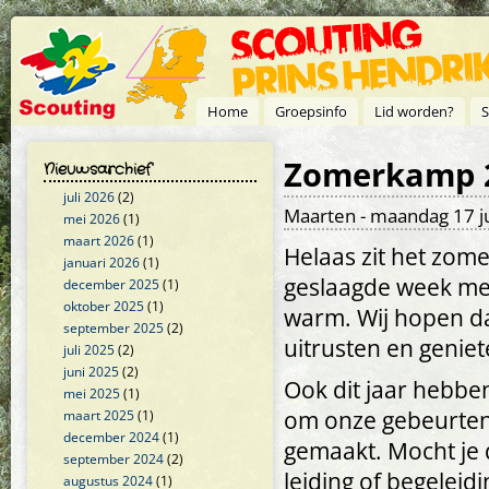
Overslaan en naar de inhoud gaan
Home
Groepsinfo
Lid worden?
S
Zomerkamp 20
Nieuwsarchief
juli 2026
(2)
Maarten
- maandag 17 ju
mei 2026
(1)
maart 2026
(1)
Helaas zit het zom
januari 2026
(1)
geslaagde week me
december 2025
(1)
oktober 2025
(1)
warm. Wij hopen dat
september 2025
(2)
uitrusten en genie
juli 2025
(2)
juni 2025
(2)
Ook dit jaar hebb
mei 2025
(1)
om onze gebeurteni
maart 2025
(1)
december 2024
(1)
gemaakt. Mocht je d
september 2024
(2)
leiding of begeleidi
augustus 2024
(1)