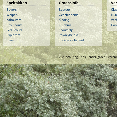
Speltakken
Groepsinfo
Ve
Bevers
Bestuur
Clu
Welpen
Geschiedenis
Huu
Kabouters
Kleding
Ver
Boy Scouts
Clubhuis
Con
Girl Scouts
Scoutertje
Explorers
Privacybeleid
Stam
Sociale veiligheid
© 2026 Scouting Prins Hendrikgroep • veren