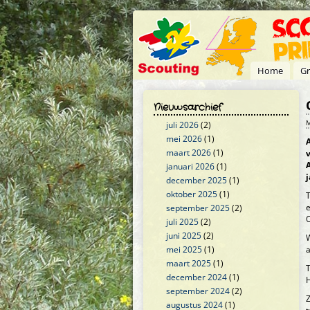
Overslaan en naar de inhoud gaan
Home
Gr
Nieuwsarchief
M
juli 2026
(2)
mei 2026
(1)
maart 2026
(1)
A
januari 2026
(1)
j
december 2025
(1)
oktober 2025
(1)
T
e
september 2025
(2)
O
juli 2025
(2)
juni 2025
(2)
W
mei 2025
(1)
a
maart 2025
(1)
T
december 2024
(1)
H
september 2024
(2)
Z
augustus 2024
(1)