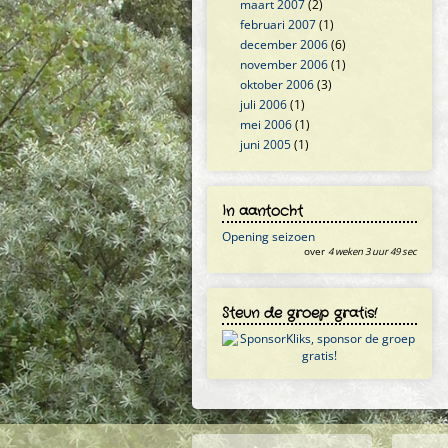
maart 2007
(2)
februari 2007
(1)
december 2006
(6)
november 2006
(1)
oktober 2006
(3)
juli 2006
(1)
mei 2006
(1)
juni 2005
(1)
In aantocht
Opening seizoen
over
4 weken 3 uur 49 sec
Steun de groep gratis!