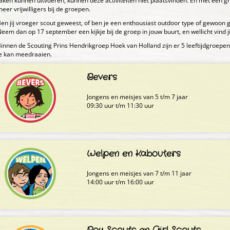
aken kunnen uitvoeren, kunnen deze activiteiten niet plaatsvinden. En met een gr
eer vrijwilligers bij de groepen.
en jij vroeger scout geweest, of ben je een enthousiast outdoor type of gewoon 
eem dan op 17 september een kijkje bij de groep in jouw buurt, en wellicht vind 
innen de Scouting Prins Hendrikgroep Hoek van Holland zijn er 5 leeftijdgro
e kan meedraaien.
Bevers
Jongens en meisjes van 5 t/m 7 jaar
09:30 uur t/m 11:30 uur
Welpen en Kabouters
Jongens en meisjes van 7 t/m 11 jaar
14:00 uur t/m 16:00 uur