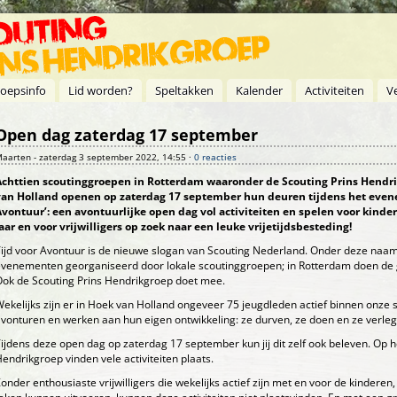
oepsinfo
Lid worden?
Speltakken
Kalender
Activiteiten
V
Open dag zaterdag 17 september
aarten
- zaterdag 3 september 2022, 14:55 ·
0 reacties
Achttien scoutinggroepen in Rotterdam waaronder de Scouting Prins Hendr
van Holland openen op zaterdag 17 september hun deuren tijdens het evene
vontuur’: een avontuurlijke open dag vol activiteiten en spelen voor kinder
aar en voor vrijwilligers op zoek naar een leuke vrijetijdsbesteding!
ijd voor Avontuur is de nieuwe slogan van Scouting Nederland. Onder deze naa
venementen georganiseerd door lokale scoutinggroepen; in Rotterdam doen de g
ok de Scouting Prins Hendrikgroep doet mee.
ekelijks zijn er in Hoek van Holland ongeveer 75 jeugdleden actief binnen onze 
vonturen en werken aan hun eigen ontwikkeling: ze durven, ze doen en ze verle
ijdens deze open dag op zaterdag 17 september kun jij dit zelf ook beleven. Op h
endrikgroep vinden vele activiteiten plaats.
onder enthousiaste vrijwilligers die wekelijks actief zijn met en voor de kindere