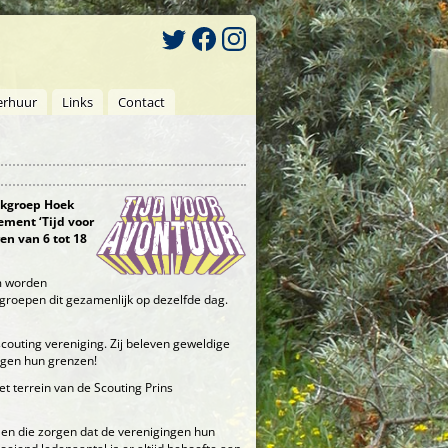
erhuur
Links
Contact
ikgroep Hoek
ment ‘Tijd voor
en van 6 tot 18
m worden
roepen dit gezamenlijk op dezelfde dag.
scouting vereniging. Zij beleven geweldige
ggen hun grenzen!
et terrein van de Scouting Prins
n, en die zorgen dat de verenigingen hun