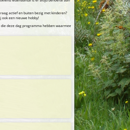
oeiend ledenaantal is er altijd behoefte aan
graag actief en buiten bezig met kinderen?
jij ook een nieuwe hobby!
epen die deze dag programma hebben waarmee