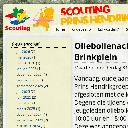
Overslaan en naar de inhoud gaan
Home
Groepsinfo
Lid worden?
S
Oliebollenac
Nieuwsarchief
juli 2026
(2)
Brinkplein
mei 2026
(1)
maart 2026
(1)
Maarten
- donderdag 31
januari 2026
(1)
december 2025
(1)
Vandaag, oudejaars
oktober 2025
(1)
Prins Hendrikgroep 
september 2025
(2)
juli 2025
(2)
afgesloten met de 
juni 2025
(2)
Degene die tijdens
mei 2025
(1)
maart 2025
(1)
jeugdleden oliebol
december 2024
(1)
10:00 uur en 15:00 
september 2024
(2)
Deze was aangepas
augustus 2024
(1)