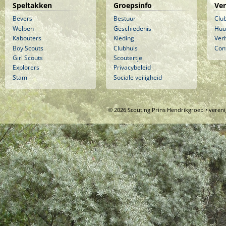
Speltakken
Groepsinfo
Ve
Bevers
Bestuur
Clu
Welpen
Geschiedenis
Huu
Kabouters
Kleding
Ver
Boy Scouts
Clubhuis
Con
Girl Scouts
Scoutertje
Explorers
Privacybeleid
Stam
Sociale veiligheid
© 2026 Scouting Prins Hendrikgroep • veren