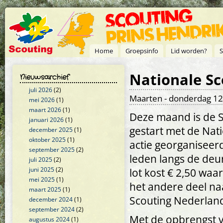
Overslaan en naar de inhoud gaan
Home
Groepsinfo
Lid worden?
S
Nationale Sc
Nieuwsarchief
juli 2026
(2)
Maarten
- donderdag 12
mei 2026
(1)
maart 2026
(1)
Deze maand is de S
januari 2026
(1)
gestart met de Natio
december 2025
(1)
oktober 2025
(1)
actie georganiseer
september 2025
(2)
leden langs de deu
juli 2025
(2)
juni 2025
(2)
lot kost € 2,50 waa
mei 2025
(1)
het andere deel na
maart 2025
(1)
Scouting Nederlan
december 2024
(1)
september 2024
(2)
Met de opbrengst v
augustus 2024
(1)