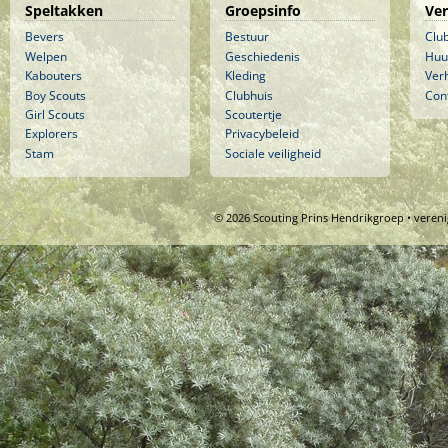
Speltakken
Groepsinfo
Ve
Bevers
Bestuur
Clu
Welpen
Geschiedenis
Huu
Kabouters
Kleding
Ver
Boy Scouts
Clubhuis
Con
Girl Scouts
Scoutertje
Explorers
Privacybeleid
Stam
Sociale veiligheid
© 2026 Scouting Prins Hendrikgroep • veren