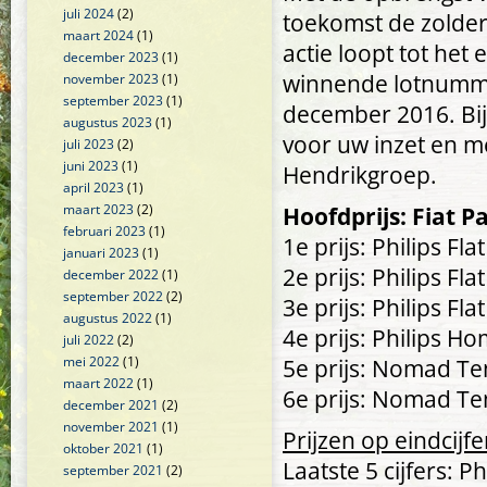
juli 2024
(2)
toekomst de zolde
maart 2024
(1)
actie loopt tot het 
december 2023
(1)
winnende lotnumm
november 2023
(1)
september 2023
(1)
december 2016. Bij
augustus 2023
(1)
voor uw inzet en m
juli 2023
(2)
juni 2023
(1)
Hendrikgroep.
april 2023
(1)
maart 2023
(2)
Hoofdprijs: Fiat P
februari 2023
(1)
1e prijs: Philips Fla
januari 2023
(1)
2e prijs: Philips Fla
december 2022
(1)
september 2022
(2)
3e prijs: Philips Fla
augustus 2022
(1)
4e prijs: Philips 
juli 2022
(2)
mei 2022
(1)
5e prijs: Nomad Ten
maart 2022
(1)
6e prijs: Nomad Ten
december 2021
(2)
november 2021
(1)
Prijzen op eindcijfe
oktober 2021
(1)
Laatste 5 cijfers: 
september 2021
(2)