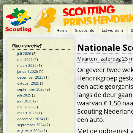
Overslaan en naar de inhoud gaan
Home
Groepsinfo
Lid worden?
S
Nationale Sc
Nieuwsarchief
juli 2026
(2)
Maarten
- zaterdag 23 m
mei 2026
(1)
maart 2026
(1)
Ongeveer twee weke
januari 2026
(1)
Hendrikgroep gestar
december 2025
(1)
oktober 2025
(1)
een actie georgani
september 2025
(2)
langs de deur gaan 
juli 2025
(2)
juni 2025
(2)
waarvan € 1,50 naa
mei 2025
(1)
Scouting Nederland
maart 2025
(1)
een auto.
december 2024
(1)
september 2024
(2)
Met de opbrengst v
augustus 2024
(1)