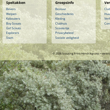
Speltakken
Groepsinfo
Ve
Bevers
Bestuur
Clu
Welpen
Geschiedenis
Huu
Kabouters
Kleding
Ver
Boy Scouts
Clubhuis
Con
Girl Scouts
Scoutertje
Explorers
Privacybeleid
Stam
Sociale veiligheid
© 2026 Scouting Prins Hendrikgroep • veren