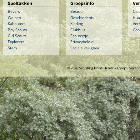
Speltakken
Groepsinfo
Ve
Bevers
Bestuur
Clu
Welpen
Geschiedenis
Huu
Kabouters
Kleding
Ver
Boy Scouts
Clubhuis
Con
Girl Scouts
Scoutertje
Explorers
Privacybeleid
Stam
Sociale veiligheid
© 2026 Scouting Prins Hendrikgroep • veren