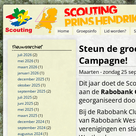
Overslaan en naar de inhoud gaan
Home
Groepsinfo
Lid worden?
S
Steun de gr
Nieuwsarchief
juli 2026
(2)
Campagne!
mei 2026
(1)
maart 2026
(1)
Maarten
- zondag 25 se
januari 2026
(1)
december 2025
(1)
Dit jaar doet de S
oktober 2025
(1)
aan de
Rabobank 
september 2025
(2)
juli 2025
(2)
georganiseerd doo
juni 2025
(2)
mei 2025
(1)
Bij de Rabobank C
maart 2025
(1)
van Rabobank West
december 2024
(1)
verenigingen en s
september 2024
(2)
augustus 2024
(1)