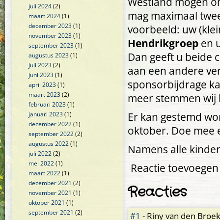
Westland mogen ontv
juli 2024
(2)
mag maximaal twee
maart 2024
(1)
december 2023
(1)
voorbeeld: uw (klei
november 2023
(1)
Hendrikgroep
en u
september 2023
(1)
Dan geeft u beide 
augustus 2023
(1)
juli 2023
(2)
aan een andere vere
juni 2023
(1)
sponsorbijdrage ka
april 2023
(1)
maart 2023
(2)
meer stemmen wij kr
februari 2023
(1)
januari 2023
(1)
Er kan gestemd w
december 2022
(1)
oktober. Doe mee 
september 2022
(2)
augustus 2022
(1)
Namens alle kindere
juli 2022
(2)
mei 2022
(1)
Reactie toevoegen
maart 2022
(1)
december 2021
(2)
Reacties
november 2021
(1)
oktober 2021
(1)
september 2021
(2)
#1
-
Riny van den Broek