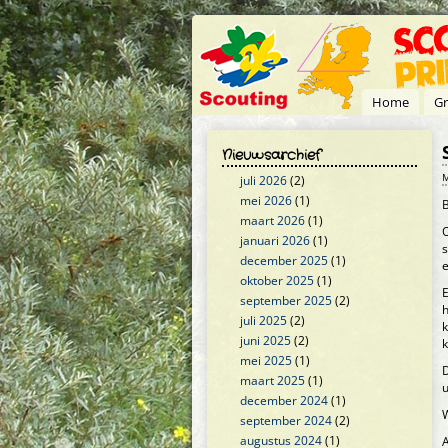
Overslaan en naar de inhoud gaan
Home
Gr
Nieuwsarchief
M
juli 2026
(2)
mei 2026
(1)
B
maart 2026
(1)
O
januari 2026
(1)
december 2025
(1)
e
oktober 2025
(1)
E
september 2025
(2)
h
juli 2025
(2)
k
juni 2025
(2)
k
mei 2025
(1)
D
maart 2025
(1)
december 2024
(1)
W
september 2024
(2)
augustus 2024
(1)
A