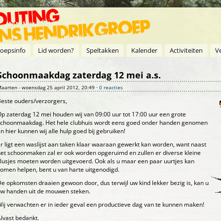
oepsinfo
Lid worden?
Speltakken
Kalender
Activiteiten
V
Schoonmaakdag zaterdag 12 mei a.s.
aarten
- woensdag 25 april 2012, 20:49 ·
0 reacties
este ouders/verzorgers,
p zaterdag 12 mei houden wij van 09:00 uur tot 17:00 uur een grote
schoonmaakdag. Het hele clubhuis wordt eens goed onder handen genomen
n hier kunnen wij alle hulp goed bij gebruiken!
r ligt een waslijst aan taken klaar waaraan gewerkt kan worden, want naast
et schoonmaken zal er ook worden opgeruimd en zullen er diverse kleine
lusjes moeten worden uitgevoerd. Ook als u maar een paar uurtjes kan
omen helpen, bent u van harte uitgenodigd.
e opkomsten draaien gewoon door, dus terwijl uw kind lekker bezig is, kan u
uw handen uit de mouwen steken.
ij verwachten er in ieder geval een productieve dag van te kunnen maken!
lvast bedankt.