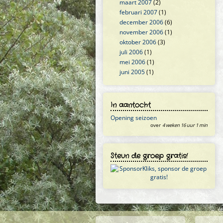
maart 2007
(2)
februari 2007
(1)
december 2006
(6)
november 2006
(1)
oktober 2006
(3)
juli 2006
(1)
mei 2006
(1)
juni 2005
(1)
In aantocht
Opening seizoen
over
4 weken 16 uur 1 min
Steun de groep gratis!