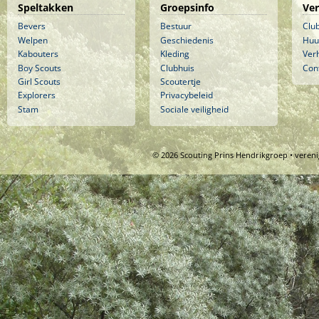
Speltakken
Groepsinfo
Ve
Bevers
Bestuur
Clu
Welpen
Geschiedenis
Huu
Kabouters
Kleding
Ver
Boy Scouts
Clubhuis
Con
Girl Scouts
Scoutertje
Explorers
Privacybeleid
Stam
Sociale veiligheid
© 2026 Scouting Prins Hendrikgroep • veren