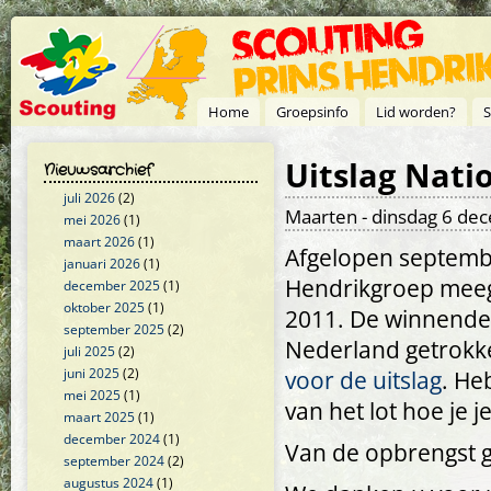
Overslaan en naar de inhoud gaan
Home
Groepsinfo
Lid worden?
S
Uitslag Nati
Nieuwsarchief
juli 2026
(2)
Maarten
- dinsdag 6 de
mei 2026
(1)
maart 2026
(1)
Afgelopen septembe
januari 2026
(1)
Hendrikgroep meeg
december 2025
(1)
oktober 2025
(1)
2011. De winnende
september 2025
(2)
Nederland getrokke
juli 2025
(2)
juni 2025
(2)
voor de uitslag
. He
mei 2025
(1)
van het lot hoe je 
maart 2025
(1)
december 2024
(1)
Van de opbrengst ga
september 2024
(2)
augustus 2024
(1)