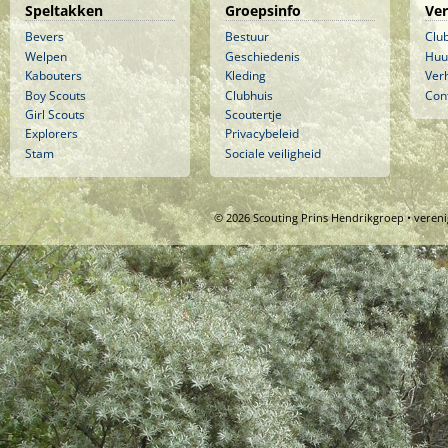
Speltakken
Groepsinfo
Ve
Bevers
Bestuur
Clu
Welpen
Geschiedenis
Huu
Kabouters
Kleding
Ver
Boy Scouts
Clubhuis
Con
Girl Scouts
Scoutertje
Explorers
Privacybeleid
Stam
Sociale veiligheid
© 2026 Scouting Prins Hendrikgroep • veren