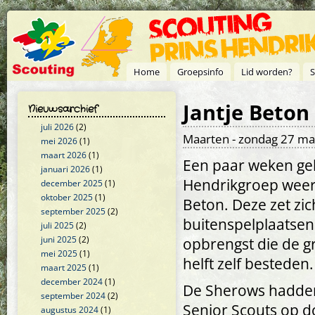
Overslaan en naar de inhoud gaan
Home
Groepsinfo
Lid worden?
S
Jantje Beto
Nieuwsarchief
juli 2026
(2)
Maarten
- zondag 27 maa
mei 2026
(1)
maart 2026
(1)
Een paar weken gel
januari 2026
(1)
Hendrikgroep weer 
december 2025
(1)
oktober 2025
(1)
Beton. Deze zet zi
september 2025
(2)
buitenspelplaatsen
juli 2025
(2)
juni 2025
(2)
opbrengst die de 
mei 2025
(1)
helft zelf besteden.
maart 2025
(1)
december 2024
(1)
De Sherows hadden
september 2024
(2)
Senior Scouts op 
augustus 2024
(1)