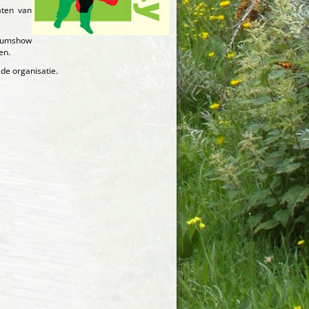
aten van
ileumshow
en.
de organisatie.