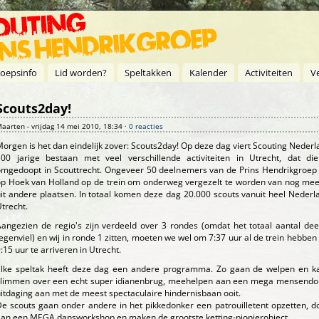
oepsinfo
Lid worden?
Speltakken
Kalender
Activiteiten
V
Scouts2day!
aarten
- vrijdag 14 mei 2010, 18:34 ·
0 reacties
orgen is het dan eindelijk zover: Scouts2day! Op deze dag viert Scouting Neder
100 jarige bestaan met veel verschillende activiteiten in Utrecht, dat di
omgedoopt in Scouttrecht. Ongeveer 50 deelnemers van de Prins Hendrikgroep
op Hoek van Holland op de trein om onderweg vergezelt te worden van nog mee
it andere plaatsen. In totaal komen deze dag 20.000 scouts vanuit heel Nederl
trecht.
angezien de regio's zijn verdeeld over 3 rondes (omdat het totaal aantal de
egenviel) en wij in ronde 1 zitten, moeten we wel om 7:37 uur al de trein hebbe
:15 uur te arriveren in Utrecht.
Elke speltak heeft deze dag een andere programma. Zo gaan de welpen en k
klimmen over een echt super idianenbrug, meehelpen aan een mega mensendo
itdaging aan met de meest spectaculaire hindernisbaan ooit.
e scouts gaan onder andere in het pikkedonker een patrouilletent opzetten, 
an een MEGA dansworkshop en maken de grootste ketting-pionierobject.