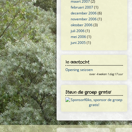
maart 2007
(2)
februari 2007
(1)
december 2006
(6)
november 2006
(1)
oktober 2006
(3)
juli 2006
(1)
mei 2006
(1)
juni 2005
(1)
In aantocht
Opening seizoen
over
4 weken 1 dag 17 uur
Steun de groep gratis!