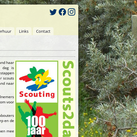
erhuur
Links
Contact
land haar
e dag is
 stappen
r scouts
and naar
elnemers
n om voor
abouters
rp en de
doen mee