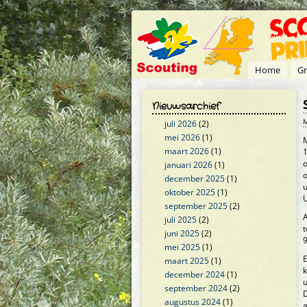
Overslaan en naar de inhoud gaan
Home
Gr
Nieuwsarchief
M
juli 2026
(2)
mei 2026
(1)
M
maart 2026
(1)
januari 2026
(1)
december 2025
(1)
u
oktober 2025
(1)
U
september 2025
(2)
A
juli 2025
(2)
t
juni 2025
(2)
9
mei 2025
(1)
maart 2025
(1)
december 2024
(1)
u
september 2024
(2)
D
augustus 2024
(1)
a