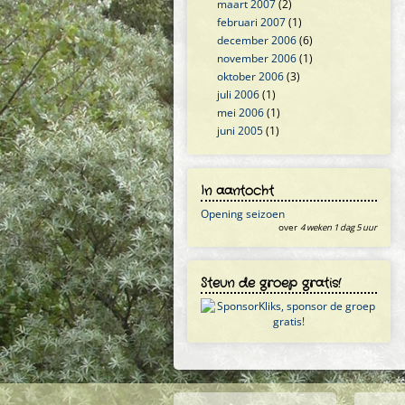
maart 2007
(2)
februari 2007
(1)
december 2006
(6)
november 2006
(1)
oktober 2006
(3)
juli 2006
(1)
mei 2006
(1)
juni 2005
(1)
In aantocht
Opening seizoen
over
4 weken 1 dag 5 uur
Steun de groep gratis!