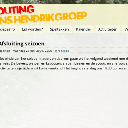
oepsinfo
Lid worden?
Speltakken
Kalender
Activiteiten
V
Afsluiting seizoen
aarten
- maandag 29 juni 2009, 22:36 ·
0 reacties
et einde van het seizoen nadert en daarom gaan we het volgend weekend met de
errein. De bevers, welpen en kabouters slapen binnen en de scouts en sherows sl
ctiviteiten zijn tijdens dit korte weekend. Het begint zaterdag om 14:00 uur en e