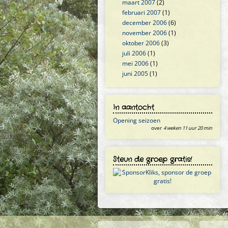
maart 2007
(2)
februari 2007
(1)
december 2006
(6)
november 2006
(1)
oktober 2006
(3)
juli 2006
(1)
mei 2006
(1)
juni 2005
(1)
In aantocht
Opening seizoen
over
4 weken 11 uur 20 min
Steun de groep gratis!