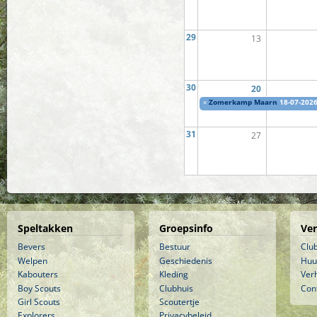
29
13
30
20
«
Zomerkamp Maarn
18-07-2026
31
27
Speltakken
Groepsinfo
Ve
Bevers
Bestuur
Clu
Welpen
Geschiedenis
Huu
Kabouters
Kleding
Ver
Boy Scouts
Clubhuis
Con
Girl Scouts
Scoutertje
Explorers
Privacybeleid