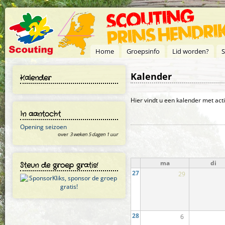
Overslaan en naar de inhoud gaan
Home
Groepsinfo
Lid worden?
S
Kalender
Kalender
Primaire tabs
Hier vindt u een kalender met act
In aantocht
Opening seizoen
over
3 weken 5 dagen 1 uur
ma
di
Steun de groep gratis!
27
29
28
6