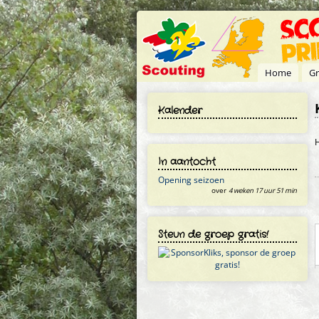
Overslaan en naar de inhoud gaan
Home
Gr
Kalender
H
In aantocht
Opening seizoen
over
4 weken 17 uur 51 min
Steun de groep gratis!