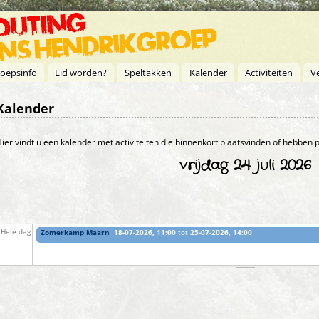
oepsinfo
Lid worden?
Speltakken
Kalender
Activiteiten
V
Kalender
Primaire tabs
ier vindt u een kalender met activiteiten die binnenkort plaatsvinden of hebben
vrijdag 24 juli 2026
Zomerkamp Maarn
18-07-2026, 11:00
tot
25-07-2026, 14:00
Hele dag