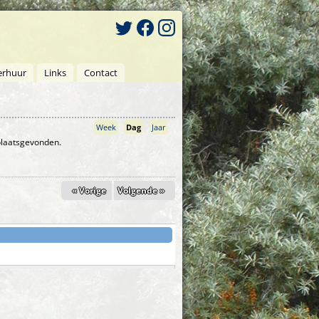
erhuur
Links
Contact
Week
Dag
(actieve tabblad)
Jaar
 plaatsgevonden.
« Vorige
Volgende »