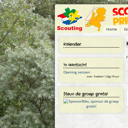
Overslaan en naar de inhoud gaan
Home
Gr
Kalender
H
In aantocht
Opening seizoen
over
4 weken 1 dag 19 uur
Steun de groep gratis!