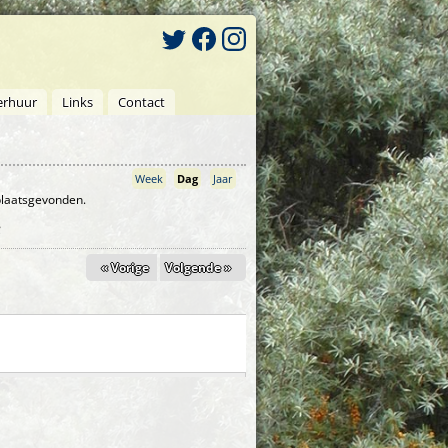
erhuur
Links
Contact
Week
Dag
(actieve tabblad)
Jaar
 plaatsgevonden.
« Vorige
Volgende »