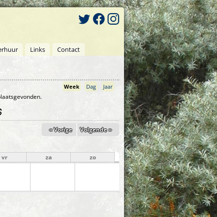
erhuur
Links
Contact
Week
(actieve tabblad)
Dag
Jaar
 plaatsgevonden.
6
« Vorige
Volgende »
vr
za
zo