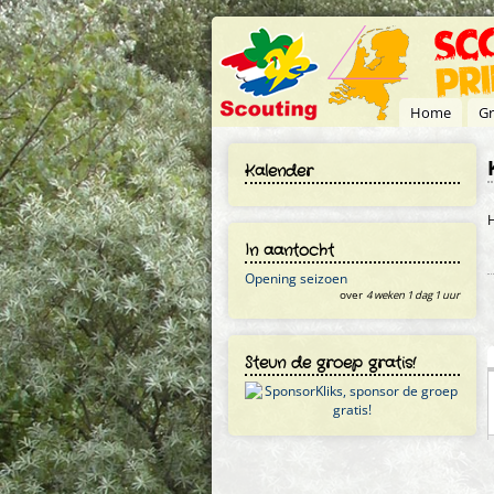
Overslaan en naar de inhoud gaan
Home
Gr
Kalender
H
In aantocht
Opening seizoen
over
4 weken 1 dag 1 uur
Steun de groep gratis!