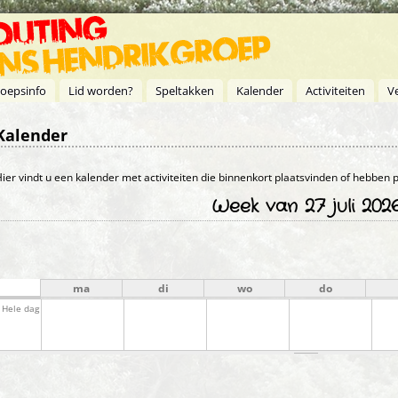
oepsinfo
Lid worden?
Speltakken
Kalender
Activiteiten
V
Kalender
Primaire tabs
ier vindt u een kalender met activiteiten die binnenkort plaatsvinden of hebben
Week van 27 juli 202
ma
di
wo
do
Hele dag