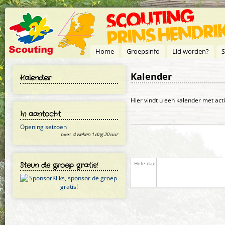
Overslaan en naar de inhoud gaan
Home
Groepsinfo
Lid worden?
S
Kalender
Kalender
Primaire tabs
Hier vindt u een kalender met act
In aantocht
Opening seizoen
over
4 weken 1 dag 20 uur
Steun de groep gratis!
Hele dag