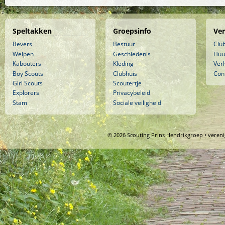
Speltakken
Groepsinfo
Ve
Bevers
Bestuur
Clu
Welpen
Geschiedenis
Huu
Kabouters
Kleding
Ver
Boy Scouts
Clubhuis
Con
Girl Scouts
Scoutertje
Explorers
Privacybeleid
Stam
Sociale veiligheid
© 2026 Scouting Prins Hendrikgroep • veren