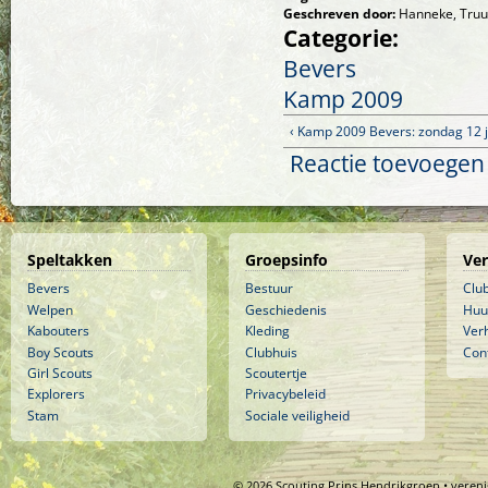
Geschreven door:
Hanneke, Truu
Categorie:
Bevers
Kamp 2009
‹ Kamp 2009 Bevers: zondag 12 j
Reactie toevoegen
Speltakken
Groepsinfo
Ve
Bevers
Bestuur
Clu
Welpen
Geschiedenis
Huu
Kabouters
Kleding
Ver
Boy Scouts
Clubhuis
Con
Girl Scouts
Scoutertje
Explorers
Privacybeleid
Stam
Sociale veiligheid
© 2026 Scouting Prins Hendrikgroep • veren