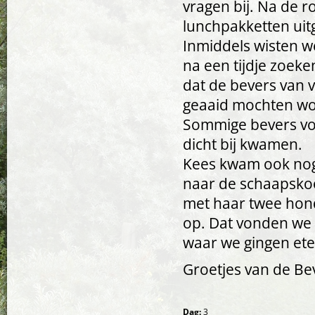
vragen bij. Na de r
lunchpakketten uit
Inmiddels wisten w
na een tijdje zoek
dat de bevers van
geaaid mochten wor
Sommige bevers vo
dicht bij kwamen.
Kees kwam ook nog
naar de schaapsko
met haar twee hond
op. Dat vonden we 
waar we gingen ete
Groetjes van de Be
Dag:
3