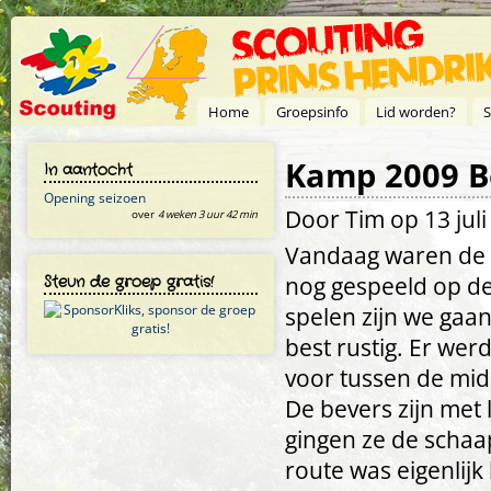
Overslaan en naar de inhoud gaan
Home
Groepsinfo
Lid worden?
S
Kamp 2009 Be
In aantocht
Opening seizoen
Door
Tim
op 13 juli
over
4 weken 3 uur 42 min
Vandaag waren de b
Steun de groep gratis!
nog gespeeld op d
spelen zijn we gaan
best rustig. Er we
voor tussen de
De bevers zijn met 
gingen ze de schaa
route was eigenlijk