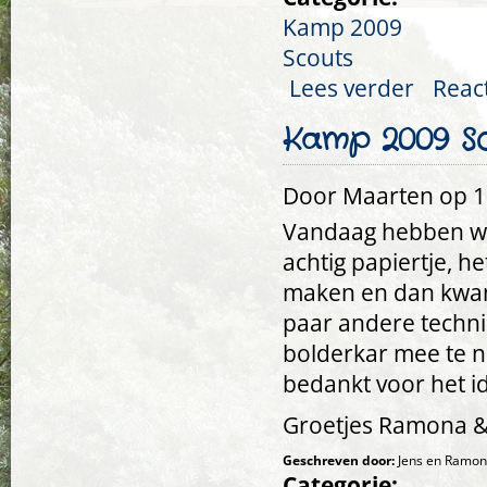
Kamp 2009
Scouts
Lees verder
over Kamp 2
Reac
Kamp 2009 Sc
Door
Maarten
op 16
Vandaag hebben we
achtig papiertje, 
maken en dan kwam
paar andere techn
bolderkar mee te n
bedankt voor het id
Groetjes Ramona &
Geschreven door:
Jens en Ramo
Categorie: