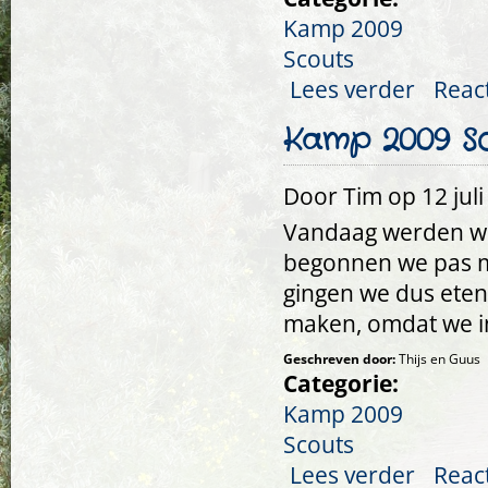
Kamp 2009
Scouts
Lees verder
over Kamp 2
Reac
Kamp 2009 Sco
Door
Tim
op 12 juli
Vandaag werden we
begonnen we pas me
gingen we dus eten
maken, omdat we i
Geschreven door:
Thijs en Guus
Categorie:
Kamp 2009
Scouts
Lees verder
over Kamp 2
Reac