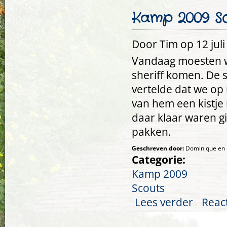
Kamp 2009 Sco
Door
Tim
op 12 juli
Vandaag moesten we
sheriff komen. De s
vertelde dat we o
van hem een kistj
daar klaar waren g
pakken.
Geschreven door:
Dominique en 
Categorie:
Kamp 2009
Scouts
Lees verder
over Kamp 2
Reac
Pagina's