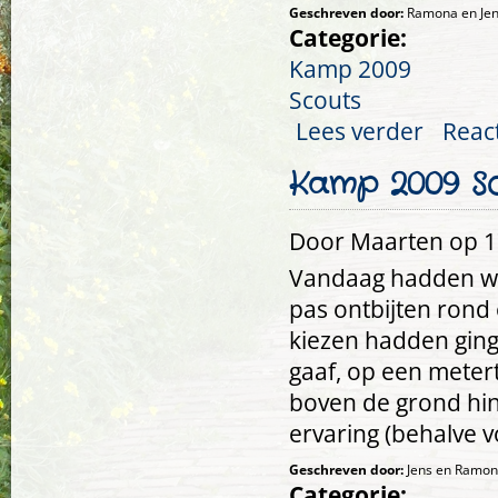
Geschreven door:
Ramona en Je
Categorie:
Kamp 2009
Scouts
Lees verder
over Kamp 2
Reac
Kamp 2009 Sco
Door
Maarten
op 17
Vandaag hadden we 
pas ontbijten rond 
kiezen hadden ging
gaaf, op een metert
boven de grond hin
ervaring (behalve 
Geschreven door:
Jens en Ramo
Categorie: