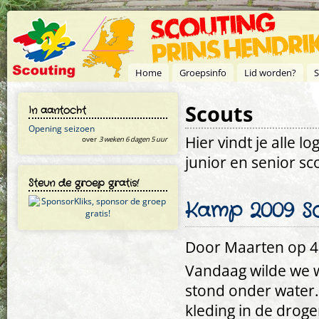
Overslaan en naar de inhoud gaan
Home
Groepsinfo
Lid worden?
S
Scouts
In aantocht
Opening seizoen
Hier vindt je alle l
over
3 weken 6 dagen 5 uur
junior en senior sc
Steun de groep gratis!
Kamp 2009 Sco
Door
Maarten
op 4
Vandaag wilde we w
stond onder water. 
kleding in de droge