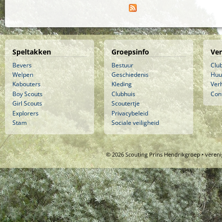
Speltakken
Groepsinfo
Ve
Bevers
Bestuur
Clu
Welpen
Geschiedenis
Huu
Kabouters
Kleding
Ver
Boy Scouts
Clubhuis
Con
Girl Scouts
Scoutertje
Explorers
Privacybeleid
Stam
Sociale veiligheid
© 2026 Scouting Prins Hendrikgroep • veren