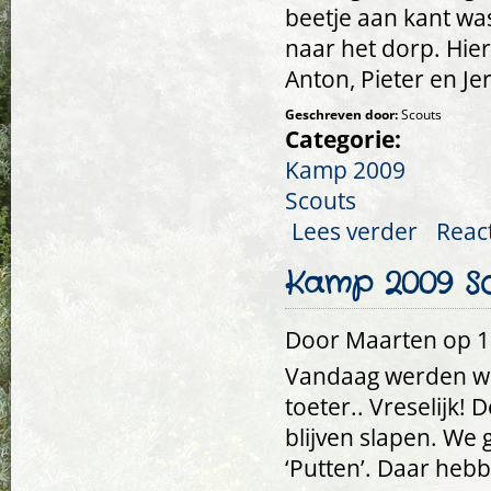
beetje aan kant wa
naar het dorp. Hier
Anton, Pieter en Je
Geschreven door:
Scouts
Categorie:
Kamp 2009
Scouts
Lees verder
over Kamp 20
Reac
Kamp 2009 Sc
Door
Maarten
op 17
Vandaag werden we
toeter.. Vreselijk!
blijven slapen. We 
‘Putten’. Daar heb