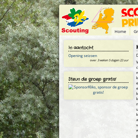
Overslaan en naar de inhoud gaan
Home
Gr
In aantocht
Opening seizoen
over
3 weken 5 dagen 22 uur
V
c
m
k
Steun de groep gratis!
e
e
k
u
k
a
v
w
g