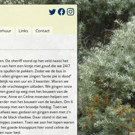
erhuur
Links
Contact
n. De sheriff stond op het veld naast het
n van hem een kistje met goud die we 24/7
 spullen te pakken. Zodat we de bus in
 allen gingen we zingen “tante pie is dood”
delijk na een uur en 3 kwartier. Waren we
lijk de vrachtwagen uitladen. We gingen onze
ren goed op weg met het bouwen van de
anne, Anne en Celine moesten helpen om
erder met het bouwen van de keuken. Om 6
pensoep met een broodje hotdog. Toen we
e afwas was gedaan en gingen even met z’n
n de black shadow. Daar stond in dat we
ompjes zoeken. Toen we aan het lopen waren
het goede knooppunt hier vond celine de
en naar bed.