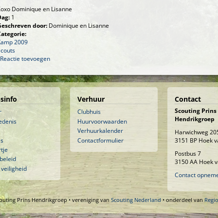
Xoxo Dominique en Lisanne
Dag:
1
Geschreven door:
Dominique en Lisanne
Categorie:
Kamp 2009
Scouts
Reactie toevoegen
sinfo
Verhuur
Contact
Scouting Prins
r
Clubhuis
Hendrikgroep
edenis
Huurvoorwaarden
Verhuurkalender
Harwichweg 20
is
Contactformulier
3151 BP Hoek v
tje
Postbus 7
beleid
3150 AA Hoek v
 veiligheid
Contact opnem
outing Prins Hendrikgroep • vereniging van
Scouting Nederland
• onderdeel van
Regi