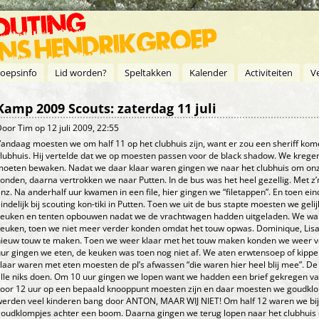
oepsinfo
Lid worden?
Speltakken
Kalender
Activiteiten
V
Kamp 2009 Scouts: zaterdag 11 juli
Door
Tim
op 12 juli 2009, 22:55
andaag moesten we om half 11 op het clubhuis zijn, want er zou een sheriff kome
lubhuis. Hij vertelde dat we op moesten passen voor de black shadow. We krege
oeten bewaken. Nadat we daar klaar waren gingen we naar het clubhuis om onze
onden, daarna vertrokken we naar Putten. In de bus was het heel gezellig. Met z’n
nz. Na anderhalf uur kwamen in een file, hier gingen we “filetappen”. En toen ein
indelijk bij scouting kon-tiki in Putten. Toen we uit de bus stapte moesten we ge
keuken en tenten opbouwen nadat we de vrachtwagen hadden uitgeladen. We wa
euken, toen we niet meer verder konden omdat het touw opwas. Dominique, Lis
nieuw touw te maken. Toen we weer klaar met het touw maken konden we weer v
ur gingen we eten, de keuken was toen nog niet af. We aten erwtensoep of kip
laar waren met eten moesten de pl’s afwassen “die waren hier heel blij mee”. D
lle niks doen. Om 10 uur gingen we lopen want we hadden een brief gekregen va
oor 12 uur op een bepaald knooppunt moesten zijn en daar moesten we goudkl
erden veel kinderen bang door ANTON, MAAR WIJ NIET! Om half 12 waren we bij 
oudklompjes achter een boom. Daarna gingen we terug lopen naar het clubhuis 