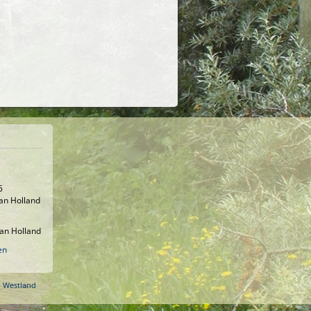
5
an Holland
an Holland
en
o Westland