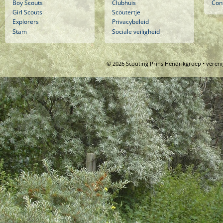
Boy Scouts
Clubhuis
Con
Girl Scouts
Scoutertje
Explorers
Privacybeleid
Stam
Sociale veiligheid
© 2026 Scouting Prins Hendrikgroep • veren