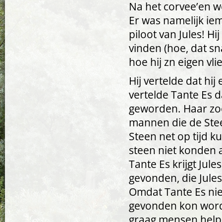
Na het corvee’en w
Er was namelijk ie
piloot van Jules! 
vinden (hoe, dat sn
hoe hij zn eigen vl
Hij vertelde dat hij
vertelde Tante Es 
geworden. Haar zoo
mannen die de Stee
Steen net op tijd 
steen niet konden 
Tante Es krijgt Jul
gevonden, die Jules
Omdat Tante Es nie
gevonden kon word
graag mensen help