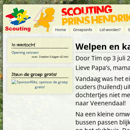
Overslaan en naar de inhoud gaan
Home
Groepsinfo
Lid worden?
S
Welpen en k
In aantocht
Opening seizoen
Door
Tim
op 3 juli 
over
3 weken 5 dagen 42 min
Lieve Papa’s, mama’
Steun de groep gratis!
Vandaag was het ei
ouders (huilend) ui
dochtertjes niet m
naar Veenendaal!
Na een kleine omwe
bussen passen blij