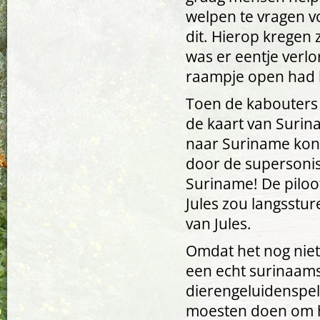
welpen te vragen v
dit. Hierop kregen 
was er eentje verlo
raampje open had l
Toen de kabouters e
de kaart van Surin
naar Suriname konde
door de supersonis
Suriname! De piloo
Jules zou langssture
van Jules.
Omdat het nog niet 
een echt surinaams
dierengeluidenspel
moesten doen om ha