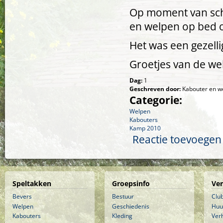
Op moment van schr
en welpen op bed 
Het was een gezell
Groetjes van de we
Dag:
1
Geschreven door:
Kabouter en w
Categorie:
Welpen
Kabouters
Kamp 2010
Reactie toevoegen
Speltakken
Groepsinfo
Ve
Bevers
Bestuur
Clu
Welpen
Geschiedenis
Huu
Kabouters
Kleding
Ver