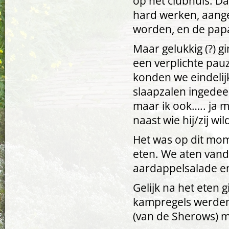
op het clubhuis. 
hard werken, aang
worden, en de pap
Maar gelukkig (?) g
een verplichte pauz
konden we eindelijk
slaapzalen ingedeel
maar ik ook….. ja m
naast wie hij/zij wil
Het was op dit mom
eten. We aten van
aardappelsalade e
Gelijk na het eten
kampregels werden
(van de Sherows) m