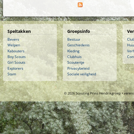
Speltakken
Groepsinfo
Ve
Bevers
Bestuur
Clu
Welpen
Geschiedenis
Huu
Kabouters
Kleding
Ver
Boy Scouts
Clubhuis
Con
Girl Scouts
Scoutertje
Explorers
Privacybeleid
Stam
Sociale veiligheid
© 2026 Scouting Prins Hendrikgroep • veren