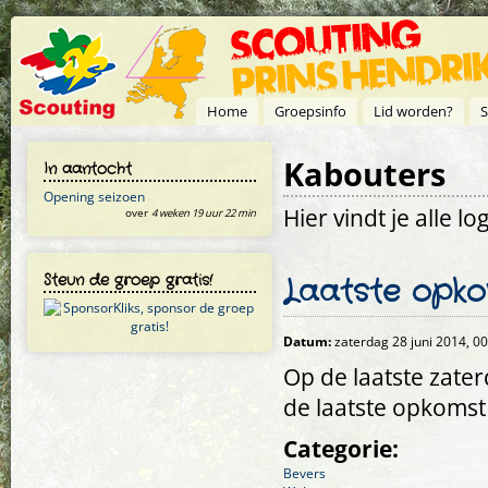
Overslaan en naar de inhoud gaan
Home
Groepsinfo
Lid worden?
S
Kabouters
In aantocht
Opening seizoen
Hier vindt je alle 
over
4 weken 19 uur 22 min
Steun de groep gratis!
Laatste opko
Datum:
zaterdag 28 juni 2014, 0
Op de laatste zate
de laatste opkomst
Categorie:
Bevers