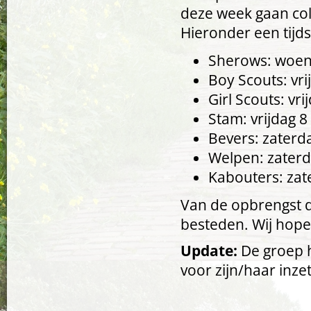
deze week gaan col
Hieronder een tij
Sherows: woens
Boy Scouts: vri
Girl Scouts: vr
Stam: vrijdag 8
Bevers: zaterda
Welpen: zaterd
Kabouters: zat
Van de opbrengst d
besteden. Wij hope
Update:
De groep h
voor zijn/haar inzet
Pagina's