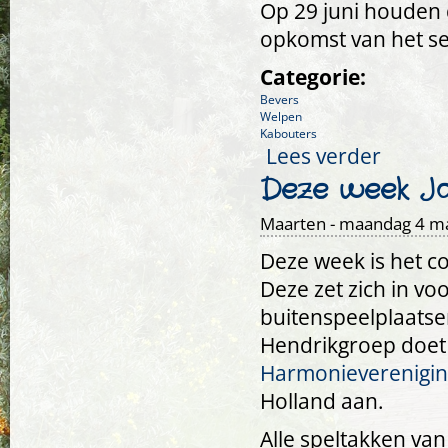
Op 29 juni houden 
opkomst van het se
Categorie:
Bevers
Welpen
Kabouters
Lees verder
over Laatst
Deze week Ja
Maarten
- maandag 4 ma
Deze week is het co
Deze zet zich in vo
buitenspeelplaatse
Hendrikgroep doe
Harmonieverenigin
Holland aan.
Alle speltakken va