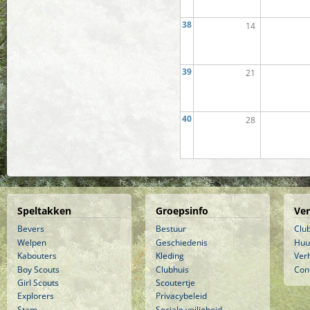
38
14
39
21
40
28
Speltakken
Groepsinfo
Ve
Bevers
Bestuur
Clu
Welpen
Geschiedenis
Huu
Kabouters
Kleding
Ver
Boy Scouts
Clubhuis
Con
Girl Scouts
Scoutertje
Explorers
Privacybeleid
Stam
Sociale veiligheid