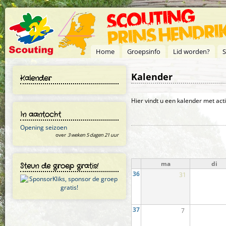
Overslaan en naar de inhoud gaan
Home
Groepsinfo
Lid worden?
S
Kalender
Kalender
Primaire tabs
Hier vindt u een kalender met act
In aantocht
Opening seizoen
over
3 weken 5 dagen 21 uur
ma
di
Steun de groep gratis!
36
31
37
7