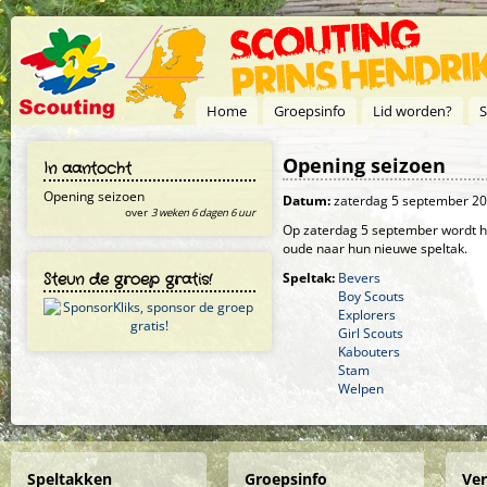
Overslaan en naar de inhoud gaan
Home
Groepsinfo
Lid worden?
S
Opening seizoen
In aantocht
Opening seizoen
Datum:
zaterdag 5 september 2
over
3 weken 6 dagen 6 uur
Op zaterdag 5 september wordt he
oude naar hun nieuwe speltak.
Steun de groep gratis!
Speltak:
Bevers
Boy Scouts
Explorers
Girl Scouts
Kabouters
Stam
Welpen
Speltakken
Groepsinfo
Ve