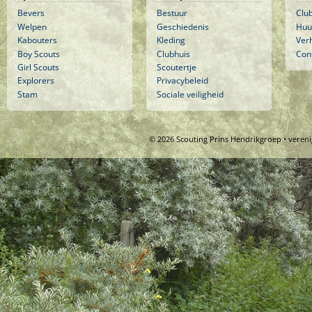
Bevers
Bestuur
Clu
Welpen
Geschiedenis
Huu
Kabouters
Kleding
Ver
Boy Scouts
Clubhuis
Con
Girl Scouts
Scoutertje
Explorers
Privacybeleid
Stam
Sociale veiligheid
© 2026 Scouting Prins Hendrikgroep • veren