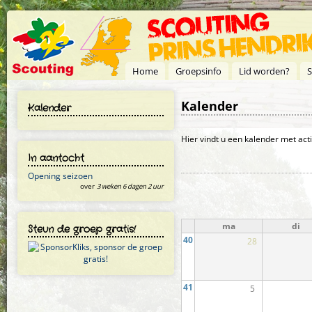
Overslaan en naar de inhoud gaan
Home
Groepsinfo
Lid worden?
S
Kalender
Kalender
Primaire tabs
Hier vindt u een kalender met act
In aantocht
Opening seizoen
over
3 weken 6 dagen 2 uur
ma
di
Steun de groep gratis!
40
28
41
5