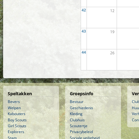
42
12
43
19
44
26
Speltakken
Groepsinfo
Ve
Bevers
Bestuur
Clu
Welpen
Geschiedenis
Huu
Kabouters
Kleding
Ver
Boy Scouts
Clubhuis
Con
Girl Scouts
Scoutertje
Explorers
Privacybeleid
Stam
Sociale veiligheid