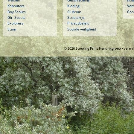
Welpen
Geschiedenis
Huu
Kabouters
Kleding
Ver
Boy Scouts
Clubhuis
Con
Girl Scouts
Scoutertje
Explorers
Privacybeleid
Stam
Sociale veiligheid
© 2026 Scouting Prins Hendrikgroep • veren