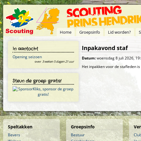
Overslaan en naar de inhoud gaan
Home
Groepsinfo
Lid worden?
S
Inpakavond staf
In aantocht
Opening seizoen
Datum:
woensdag 8 juli 2026,
19
over
3 weken 5 dagen 21 uur
Het inpakken voor de stafleden is 
Steun de groep gratis!
Speltakken
Groepsinfo
Ve
Bevers
Bestuur
Clu