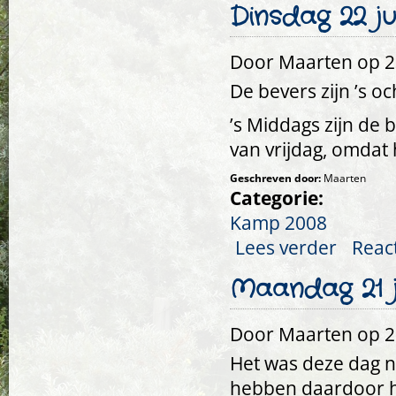
Dinsdag 22 jul
Door
Maarten
op 23
De bevers zijn ’s o
’s Middags zijn de
van vrijdag, omdat
Geschreven door:
Maarten
Categorie:
Kamp 2008
Lees verder
over Dinsdag
Reac
Maandag 21 j
Door
Maarten
op 21
Het was deze dag n
hebben daardoor 