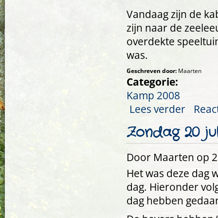
Vandaag zijn de k
zijn naar de zeele
overdekte speeltui
was.
Geschreven door:
Maarten
Categorie:
Kamp 2008
Lees verder
over Maanda
Reac
Zondag 20 jul
Door
Maarten
op 21
Het was deze dag w
dag. Hieronder vol
dag hebben gedaa