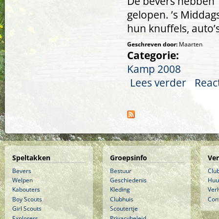
De bevers hebben ‘
gelopen. ’s Middag
hun knuffels, auto
Geschreven door:
Maarten
Categorie:
Kamp 2008
Lees verder
over Zondag 
Reac
Pagina's
Speltakken
Groepsinfo
Ve
Bevers
Bestuur
Clu
Welpen
Geschiedenis
Huu
Kabouters
Kleding
Ver
Boy Scouts
Clubhuis
Con
Girl Scouts
Scoutertje
Explorers
Privacybeleid