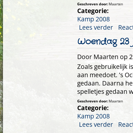
Geschreven door:
Maarten
Categorie:
Kamp 2008
Lees verder
over Donder
Reac
Woendag 23 j
Door
Maarten
op 23
Zoals gebruikelijk
aan meedoet. ’s O
gedaan. Daarna he
spelletjes gedaan 
Geschreven door:
Maarten
Categorie:
Kamp 2008
Lees verder
over Woenda
Reac