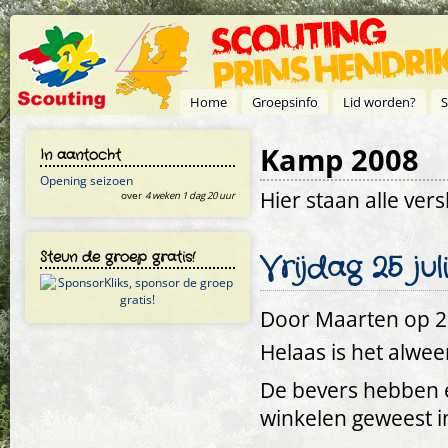
Overslaan en naar de inhoud gaan
Home
Groepsinfo
Lid worden?
S
Kamp 2008
In aantocht
Opening seizoen
Hier staan alle ve
over
4 weken 1 dag 20 uur
Steun de groep gratis!
Vrijdag 25 juli
Door
Maarten
op 26
Helaas is het alwee
De bevers hebben e
winkelen geweest 