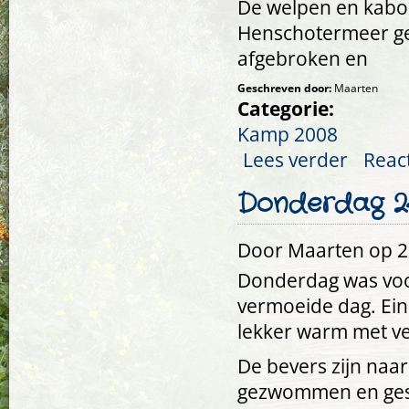
De welpen en kabout
Henschotermeer ge
afgebroken en
Geschreven door:
Maarten
Categorie:
Kamp 2008
Lees verder
over Vrijdag 
Reac
Donderdag 24
Door
Maarten
op 25
Donderdag was voor
vermoeide dag. Eind
lekker warm met ve
De bevers zijn na
gezwommen en ges