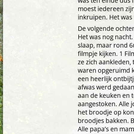
was ten einde dus 
moest iedereen zij
inkruipen. Het was 
De volgende ochten
Het was nog nacht.
slaap, maar rond 
filmpje kijken. 1 F
ze zich aankleden, 
waren opgeruimd ko
een heerlijk ontbij
afwas werd gedaan,
aan de keuken en t
aangestoken. Alle 
het broodje op kon
broodjes bakken. Bi
Alle papa’s en mam