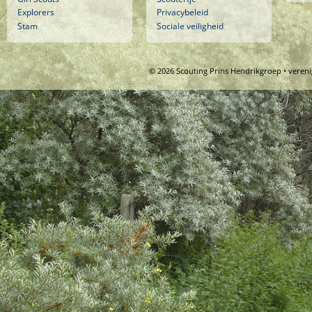
Explorers
Privacybeleid
Stam
Sociale veiligheid
© 2026 Scouting Prins Hendrikgroep • veren