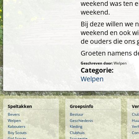
weekend was ten ei
weekend.
Bij deze willen we 
weekend en ook wi
de ouders die ons
Groeten namens de
Geschreven door:
Welpen
Categorie:
Welpen
Speltakken
Groepsinfo
Ve
Bevers
Bestuur
Clu
Welpen
Geschiedenis
Huu
Kabouters
Kleding
Ver
Boy Scouts
Clubhuis
Con
Girl Scouts
Scoutertje