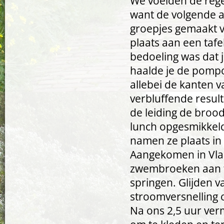
We voelden de rege
want de volgende a
groepjes gemaakt 
plaats aan een taf
bedoeling was dat
haalde je de pompoe
allebei de kanten 
verbluffende resul
de leiding de broo
lunch opgesmikkel
namen ze plaats in
Aangekomen in Vla
zwembroeken aan te
springen. Glijden 
stroomversnelling o
Na ons 2,5 uur ver