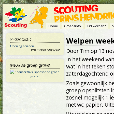
Overslaan en naar de inhoud gaan
Home
Groepsinfo
Lid worden?
S
Welpen week
In aantocht
Opening seizoen
Door
Tim
op 13 no
over
4 weken 1 dag 13 uur
In het weekend va
Steun de groep gratis!
wat in het teken s
zaterdagochtend om
Zoals gewoonlijk 
groep opsplitsten i
zosnel mogelijk 1 
met wc-papier. Uit