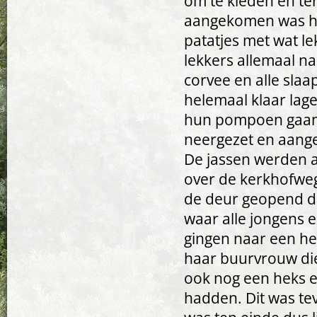
om te kleden en ter
aangekomen was het
patatjes met wat le
lekkers allemaal n
corvee en alle sla
helemaal klaar lage
hun pompoen gaan z
neergezet en aange
De jassen werden 
over de kerkhofweg
de deur geopend do
waar alle jongens 
gingen naar een he
haar buurvrouw die
ook nog een heks e
hadden. Dit was tev