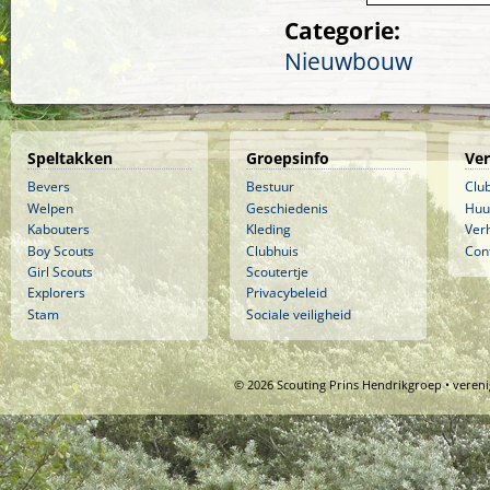
Categorie:
Nieuwbouw
Speltakken
Groepsinfo
Ve
Bevers
Bestuur
Clu
Welpen
Geschiedenis
Huu
Kabouters
Kleding
Ver
Boy Scouts
Clubhuis
Con
Girl Scouts
Scoutertje
Explorers
Privacybeleid
Stam
Sociale veiligheid
© 2026 Scouting Prins Hendrikgroep • veren