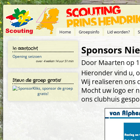
Overslaan en naar de inhoud gaan
Home
Groepsinfo
Lid worden?
S
Sponsors N
In aantocht
Opening seizoen
Door
Maarten
op 1
over
4 weken 14 uur 51 min
Hieronder vind u, o
Steun de groep gratis!
Wij realiseren ons 
Mocht uw logo er n
ons clubhuis gespo