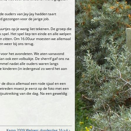
e ouders van Jay-Jay hadden taart
 gezongen voor de jarige job.
uurtjes op je wang liet tekenen. De groep die
 spel. Het spel liep ten einde en alle welpen
aan zitten. Om 16.00uur moesten we allemaal
 weer bij ons terug.
jd voor het avondeten. We aten vanavond
 ook een volbuikje. De sherrif gaf ons na
ommel nadat alle ouders waren langs
e kinderen (in iedergeval zo werd het aan
r de disco allemaal een rode sjaal en een
etreden moest je eerst op de foto met een
ijsuitreiking van die dag. Na een geweldig
Kamp 2009 Welpen: donderdag 16 juli ›