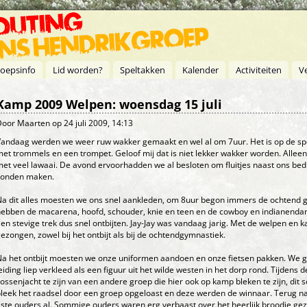
oepsinfo
Lid worden?
Speltakken
Kalender
Activiteiten
V
Kamp 2009 Welpen: woensdag 15 juli
Door
Maarten
op 24 juli 2009, 14:13
andaag werden we weer ruw wakker gemaakt en wel al om 7uur. Het is op de spo
et trommels en een trompet. Geloof mij dat is niet lekker wakker worden. Alle
et veel lawaai. De avond ervoorhadden we al besloten om fluitjes naast ons bed 
konden maken.
a dit alles moesten we ons snel aankleden, om 8uur begon immers de ochtend 
ebben de macarena, hoofd, schouder, knie en teen en de cowboy en indianenda
en stevige trek dus snel ontbijten. Jay-Jay was vandaag jarig. Met de welpen e
ezongen, zowel bij het ontbijt als bij de ochtendgymnastiek.
a het ontbijt moesten we onze uniformen aandoen en onze fietsen pakken. We gi
eiding liep verkleed als een figuur uit het wilde westen in het dorp rond. Tijdens
ossenjacht te zijn van een andere groep die hier ook op kamp bleken te zijn, dit
leek het raadsel door een groep opgeloast en deze werden de winnaar. Terug naa
ste ouders al. Sommige ouders waren erg verbaast over het heerlijk broodje ge