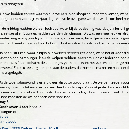
ls middageten.
 ja we hadden corvee waarna alle welpen in de slaapzaal moesten komen, want d
eegenomen voor zijn verjaardag. Met volle overgave werd er wederom heel hard
n de middag hadden we een leuk spel waar bij de bedoeling was dat je allerlei fig
ls eerste alle figuurtjes hadden werden de winnaar. Dit was een heel leuk en druk
onden nog even gezellig bij hun ouders, opa en oma, broertjes en zusjes enz g
aar bed, want vanavond zou het weer laat worden. Ook de oudere welpen kwamen
a het rustuurtje, waarin bijna alle welpen hebben geslapen, werd het al weer ti
atat en een hamburger. Nou de welpen hebben lopen smullen en iedereen had dan
et eten als 1ste opdracht de zaal netjes ye maken, want het was wel een erge r
eweest! Zoals u leest ligt het dus aan de ouders die rommel maken en niet aan d
ns uitgelegd).
p de woensdagavond is er altijd een disco zo ook dit jaar. De welpen kregen voo
owboy hoed zodat we allemaal verkleed zouden zijn. Voordat je de disco mocht b
ndiaan en een cowboy. Tijdens de disco werd er flink gedanst en was er ook de pr
inde moesten de welpen toch echt naar bed.
Dag:
5
Geschreven door:
Janneke
Categorie:
Welpen
Kamp 2009
‹ Kamp 2009 Welpen: dinsdag 14 juli
omhoog