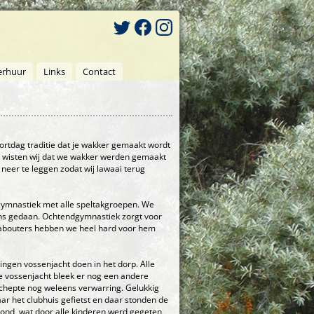
erhuur
Links
Contact
rtdag traditie dat je wakker gemaakt wordt
en wisten wij dat we wakker werden gemaakt
neer te leggen zodat wij lawaai terug
gymnastiek met alle speltakgroepen. We
ns gedaan. Ochtendgymnastiek zorgt voor
n kabouters hebben we heel hard voor hem
ngen vossenjacht doen in het dorp. Alle
 de vossenjacht bleek er nog een andere
 schepte nog weleens verwarring. Gelukkig
r het clubhuis gefietst en daar stonden de
zond, wat door alle kinderen werd gegeten