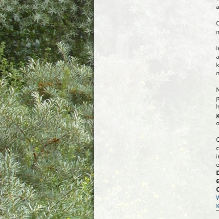
a
O
m
I
a
k
n
N
p
h
g
o
O
c
i
e