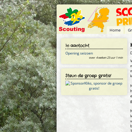
Overslaan en naar de inhoud gaan
Home
Gr
In aantocht
Opening seizoen
over
4 weken 23 uur 1 min
V
m
m
Steun de groep gratis!
N
h
e
g
N
l
v
b
1